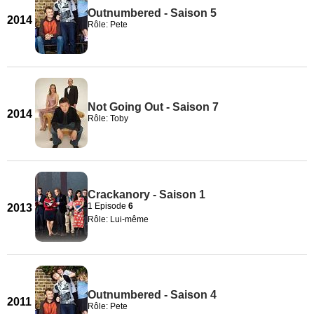
Outnumbered - Saison 5
2014
Rôle: Pete
Not Going Out - Saison 7
2014
Rôle: Toby
Crackanory - Saison 1
1 Episode
6
2013
Rôle: Lui-même
Outnumbered - Saison 4
2011
Rôle: Pete