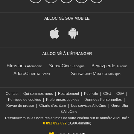
ALLOCINÉ SUR MOBILE
ALLOCINÉ À L'ÉTRANGER
Filmstarts
SensaCine
Beyazperde
Allemagne
Espagne
Turquie
AdoroCinema
Sensacine México
Brésil
Mexique
Contact
|
Qui sommes-nous
|
Recrutement
|
Publicité
|
CGU
|
CGV
|
Politique de cookies
|
Préférences cookies
|
Données Personnelles
|
Revue de presse
|
Charte d'écriture
|
Les services AlloCiné
|
Gérer Utiq
|
©AlloCiné
Retrouvez tous les horaires et infos de votre cinéma sur le numéro AlloCiné :
0 892 892 892
(0,90€/minute)