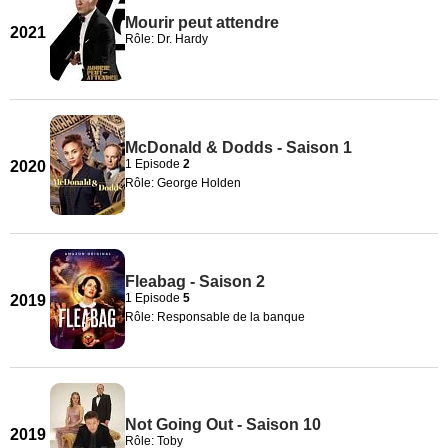
Mourir peut attendre
2021
Rôle: Dr. Hardy
McDonald & Dodds - Saison 1
1 Episode
2
2020
Rôle: George Holden
Fleabag - Saison 2
1 Episode
5
2019
Rôle: Responsable de la banque
Not Going Out - Saison 10
2019
Rôle: Toby