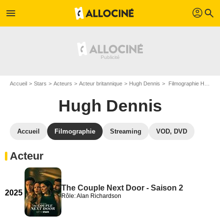
profil
menu
search
Accueil
Stars
Acteurs
Acteur britannique
Hugh Dennis
Filmographie Hugh Dennis
Hugh Dennis
Accueil
Filmographie
Streaming
VOD, DVD
Acteur
The Couple Next Door - Saison 2
2025
Rôle: Alan Richardson