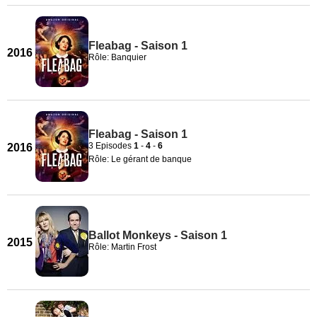
Fleabag - Saison 1
2016
Rôle: Banquier
Fleabag - Saison 1
3 Episodes
1
-
4
-
6
2016
Rôle: Le gérant de banque
Ballot Monkeys - Saison 1
2015
Rôle: Martin Frost