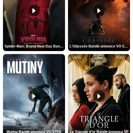
Spider-Man: Brand New Day Bande-annonce VO STFR
L'Odyssée Bande-annonce VO STFR
Mutiny Bande-annonce VO STFR
Le Triangle d'or Bande-annonce VF