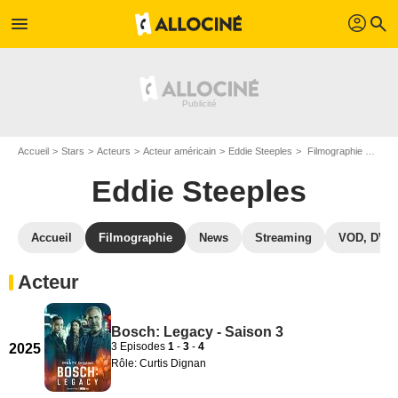
profil
menu
search
Accueil
Stars
Acteurs
Acteur américain
Eddie Steeples
Filmographie Eddie Steeples
Eddie Steeples
Accueil
Filmographie
News
Streaming
VOD, DVD
Acteur
Bosch: Legacy - Saison 3
3 Episodes
1
-
3
-
4
2025
Rôle: Curtis Dignan