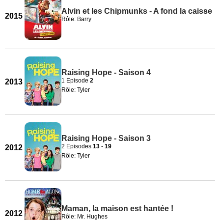
Alvin et les Chipmunks - A fond la caisse
2015
Rôle: Barry
Raising Hope - Saison 4
1 Episode
2
2013
Rôle: Tyler
Raising Hope - Saison 3
2 Episodes
13
-
19
2012
Rôle: Tyler
Maman, la maison est hantée !
2012
Rôle: Mr. Hughes