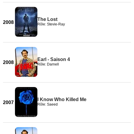
The Lost
2008
Rôle: Stevie-Ray
Earl - Saison 4
2008
Rôle: Darnell
I Know Who Killed Me
2007
Rôle: Saeed