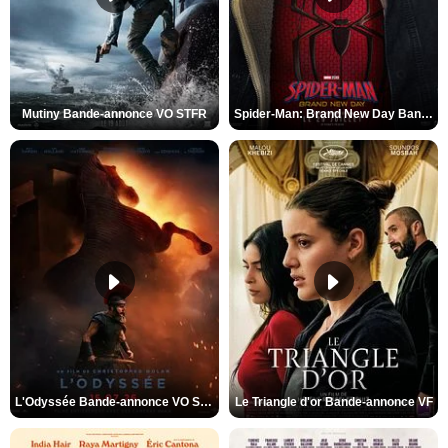
Mutiny Bande-annonce VO STFR
Spider-Man: Brand New Day Bande-annonce VO STFR
L'Odyssée Bande-annonce VO STFR
Le Triangle d'or Bande-annonce VF