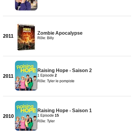
Zombie Apocalypse
2011
Rôle: Billy
Raising Hope - Saison 2
1 Episode
2
2011
Rôle: Tyler le pompiste
Raising Hope - Saison 1
1 Episode
15
2010
Rôle: Tyler