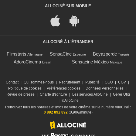
ALLOCINÉ SUR MOBILE
ALLOCINÉ À L'ÉTRANGER
Filmstarts
SensaCine
Beyazperde
Allemagne
Espagne
Turquie
AdoroCinema
Sensacine México
Brésil
Mexique
Contact
|
Qui sommes-nous
|
Recrutement
|
Publicité
|
CGU
|
CGV
|
Politique de cookies
|
Préférences cookies
|
Données Personnelles
|
Revue de presse
|
Charte d'écriture
|
Les services AlloCiné
|
Gérer Utiq
|
©AlloCiné
Retrouvez tous les horaires et infos de votre cinéma sur le numéro AlloCiné :
0 892 892 892
(0,90€/minute)