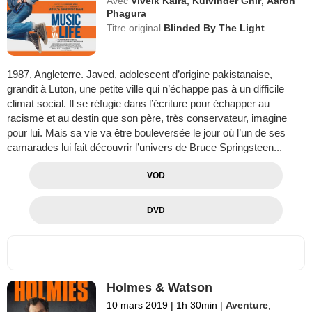
Avec
Viveik Kalra
,
Kulvinder Ghir
,
Aaron
Phagura
Titre original
Blinded By The Light
1987, Angleterre. Javed, adolescent d’origine pakistanaise,
grandit à Luton, une petite ville qui n’échappe pas à un difficile
climat social. Il se réfugie dans l’écriture pour échapper au
racisme et au destin que son père, très conservateur, imagine
pour lui. Mais sa vie va être bouleversée le jour où l’un de ses
camarades lui fait découvrir l’univers de Bruce Springsteen...
VOD
DVD
Holmes & Watson
10 mars 2019
|
1h 30min
|
Aventure
,