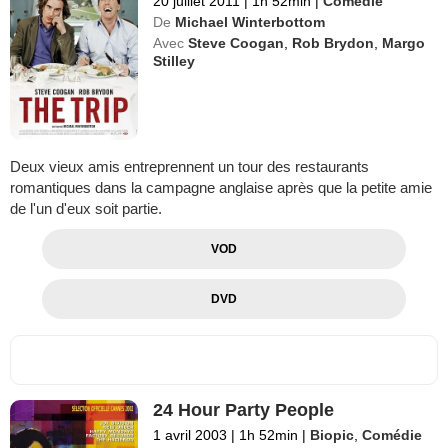
20 juillet 2011
|
1h 52min
|
Comédie
De
Michael Winterbottom
Avec
Steve Coogan
,
Rob Brydon
,
Margo
Stilley
Deux vieux amis entreprennent un tour des restaurants
romantiques dans la campagne anglaise après que la petite amie
de l'un d'eux soit partie.
VOD
DVD
24 Hour Party People
1 avril 2003
|
1h 52min
|
Biopic
,
Comédie