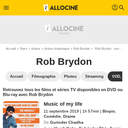
profil
menu
search
Accueil
Stars
Acteur
Acteur britannique
Rob Brydon
Rob Brydon : ses Blu-Ray, DVD, VOD, SVOD
Rob Brydon
Accueil
Filmographie
Photos
Streaming
VOD, DV
Retrouvez tous les films et séries TV disponibles en DVD ou
Blu-ray avec Rob Brydon
Music of my life
11 septembre 2019
|
1h 57min
|
Biopic
,
Comédie
,
Drame
De
Gurinder Chadha