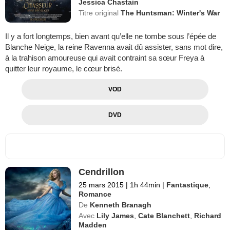
Jessica Chastain
Titre original
The Huntsman: Winter's War
Il y a fort longtemps, bien avant qu’elle ne tombe sous l’épée de
Blanche Neige, la reine Ravenna avait dû assister, sans mot dire,
à la trahison amoureuse qui avait contraint sa sœur Freya à
quitter leur royaume, le cœur brisé.
VOD
DVD
Cendrillon
25 mars 2015
|
1h 44min
|
Fantastique
,
Romance
De
Kenneth Branagh
Avec
Lily James
,
Cate Blanchett
,
Richard
Madden