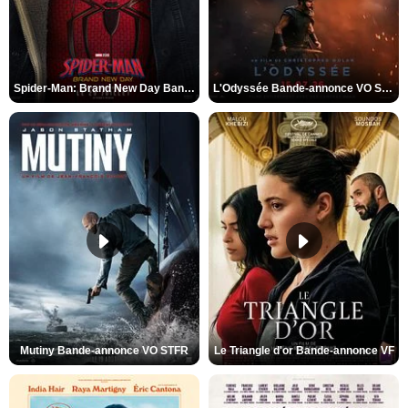
Spider-Man: Brand New Day Bande-annonce VO STFR
L'Odyssée Bande-annonce VO STFR
Mutiny Bande-annonce VO STFR
Le Triangle d'or Bande-annonce VF