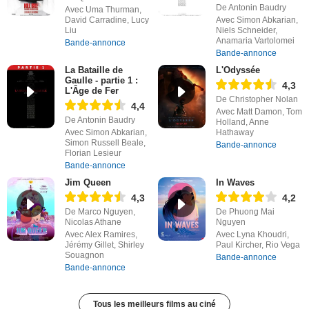
De Antonin Baudry
Avec Uma Thurman,
David Carradine, Lucy
Avec Simon Abkarian,
Liu
Niels Schneider,
Anamaria Vartolomei
Bande-annonce
Bande-annonce
La Bataille de
L'Odyssée
Gaulle - partie 1 :
4,3
L'Âge de Fer
De Christopher Nolan
4,4
Avec Matt Damon, Tom
De Antonin Baudry
Holland, Anne
Avec Simon Abkarian,
Hathaway
Simon Russell Beale,
Bande-annonce
Florian Lesieur
Bande-annonce
Jim Queen
In Waves
4,3
4,2
De Marco Nguyen,
De Phuong Mai
Nicolas Athane
Nguyen
Avec Alex Ramires,
Avec Lyna Khoudri,
Jérémy Gillet, Shirley
Paul Kircher, Rio Vega
Souagnon
Bande-annonce
Bande-annonce
Tous les meilleurs films au ciné