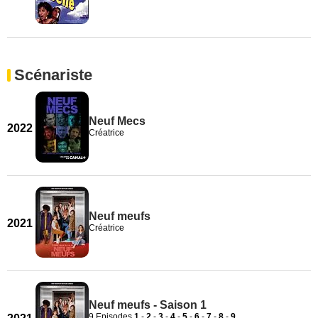
Scénariste
Neuf Mecs
2022
Créatrice
Neuf meufs
2021
Créatrice
Neuf meufs - Saison 1
9 Episodes
1
-
2
-
3
-
4
-
5
-
6
-
7
-
8
-
9