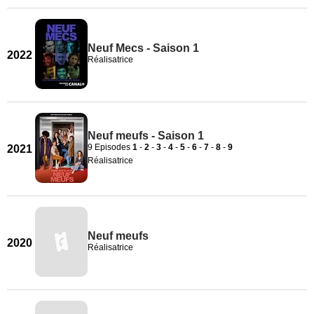
Neuf Mecs - Saison 1
2022
Réalisatrice
Neuf meufs - Saison 1
9 Episodes
1
-
2
-
3
-
4
-
5
-
6
-
7
-
8
-
9
2021
Réalisatrice
Neuf meufs
2020
Réalisatrice