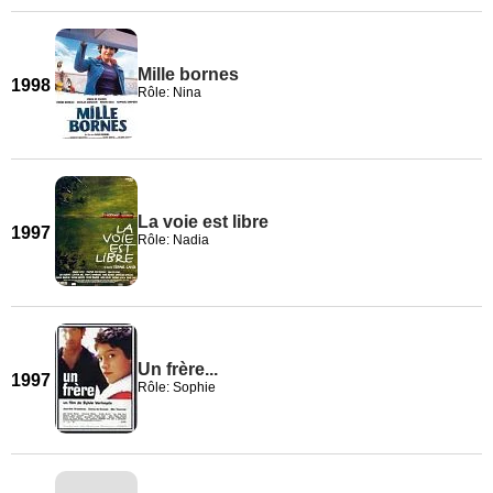
Mille bornes
1998
Rôle: Nina
La voie est libre
1997
Rôle: Nadia
Un frère...
1997
Rôle: Sophie