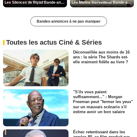
Les Silences de Riyad Bande-annonce VO STFR
Les Matins merveilleux Bande-annonce VF
Bandes-annonces à ne pas manquer
Toutes les actus Ciné & Séries
Déconseillée aux moins de 16
ans : la série The Shards est-
elle vraiment fidèle au livre ?
"S'ils vous paient
suffisamment..." : Morgan
Freeman peut "fermer les yeux"
sur un mauvais scénario s'il
estime avoir un bon salaire
Échec retentissant dans les
années 80, ce film produit par