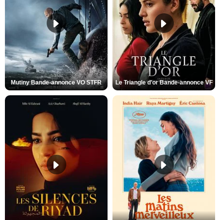
Mutiny Bande-annonce VO STFR
Le Triangle d'or Bande-annonce VF