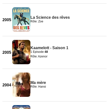
La Science des rêves
2005
Rôle: Zoe
Kaamelott - Saison 1
1 Episode
48
2005
Rôle: Azenor
Ma mère
2004
Rôle: Hansi