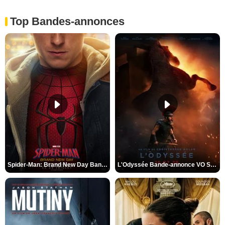
Top Bandes-annonces
Spider-Man: Brand New Day Bande-annonce VO STFR
L'Odyssée Bande-annonce VO STFR