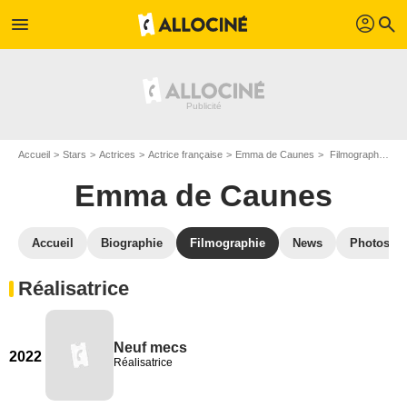
profil
menu
search
Accueil
Stars
Actrices
Actrice française
Emma de Caunes
Filmographie Emma de Caunes
Emma de Caunes
Accueil
Biographie
Filmographie
News
Photos
Réalisatrice
Neuf mecs
2022
Réalisatrice