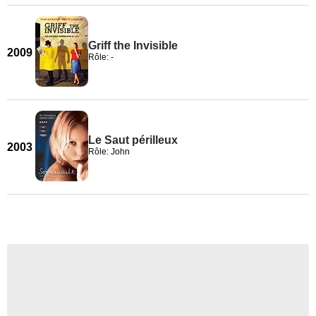
Griff the Invisible
2009
Rôle: -
Le Saut périlleux
2003
Rôle: John