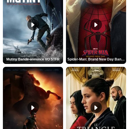
Mutiny Bande-annonce VO STFR
Spider-Man: Brand New Day Bande-annonce VO STFR