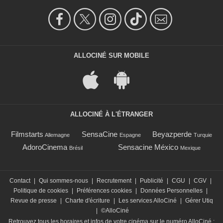
ALLOCINÉ SUR MOBILE
ALLOCINÉ À L'ÉTRANGER
Filmstarts
SensaCine
Beyazperde
Allemagne
Espagne
Turquie
AdoroCinema
Sensacine México
Brésil
Mexique
Contact
|
Qui sommes-nous
|
Recrutement
|
Publicité
|
CGU
|
CGV
|
Politique de cookies
|
Préférences cookies
|
Données Personnelles
|
Revue de presse
|
Charte d'écriture
|
Les services AlloCiné
|
Gérer Utiq
|
©AlloCiné
Retrouvez tous les horaires et infos de votre cinéma sur le numéro AlloCiné :