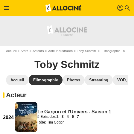
profil
menu
search
Accueil
Stars
Acteurs
Acteur australien
Toby Schmitz
Filmographie Toby Schmitz
Toby Schmitz
Accueil
Filmographie
Photos
Streaming
VOD, DV
Acteur
Le Garçon et l'Univers - Saison 1
5 Episodes
2
-
3
-
4
-
6
-
7
2024
Rôle: Tim Cotton