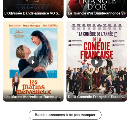
L'Odyssée Bande-annonce VO STFR
Le Triangle d'or Bande-annonce VF
Les Matins merveilleux Bande-annonce VF
De la Comédie-Française Teaser VF
Bandes-annonces à ne pas manquer