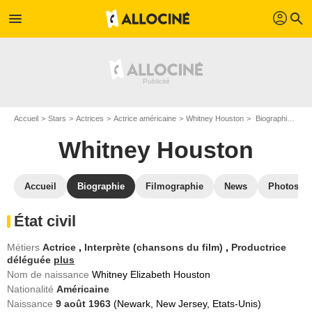
profil
menu
search
Accueil
Stars
Actrices
Actrice américaine
Whitney Houston
Biographie Whitney Houston
Whitney Houston
Accueil
Biographie
Filmographie
News
Photos
État civil
Métiers
Actrice
,
Interprète (chansons du film)
,
Productrice
déléguée
plus
Nom de naissance
Whitney Elizabeth Houston
Nationalité
Américaine
Naissance
9 août 1963
(Newark, New Jersey, Etats-Unis)