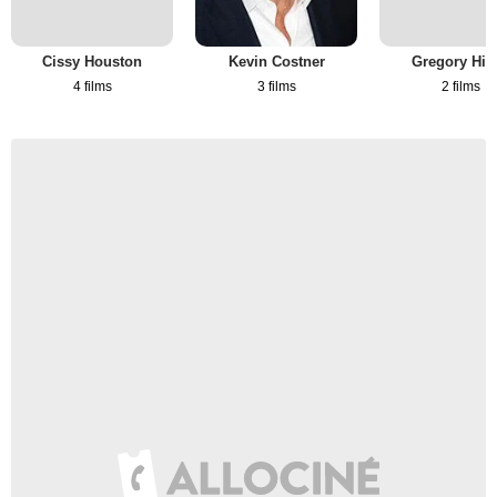
Cissy Houston
Kevin Costner
Gregory Hin
4 films
3 films
2 films