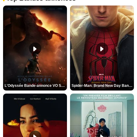
L'Odyssée Bande-annonce VO STFR
Spider-Man: Brand New Day Bande-annonce VO STFR