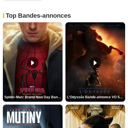
Top Bandes-annonces
Spider-Man: Brand New Day Bande-annonce VO STFR
L'Odyssée Bande-annonce VO STFR