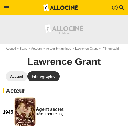
profil
menu
search
Accueil
Stars
Acteurs
Acteur britannique
Lawrence Grant
Filmographie Lawrence Grant
Lawrence Grant
Accueil
Filmographie
Acteur
Agent secret
1945
Rôle: Lord Fetting