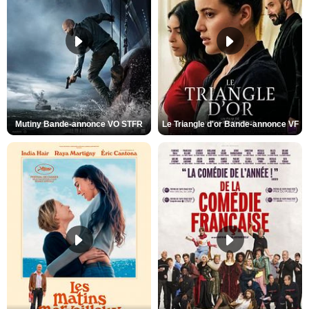
Mutiny Bande-annonce VO STFR
Le Triangle d'or Bande-annonce VF