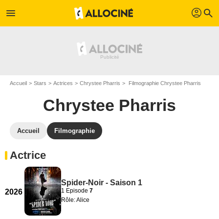
profil
menu
search
Accueil
Stars
Actrices
Chrystee Pharris
Filmographie Chrystee Pharris
Chrystee Pharris
Accueil
Filmographie
Actrice
Spider-Noir - Saison 1
1 Episode
7
2026
Rôle: Alice