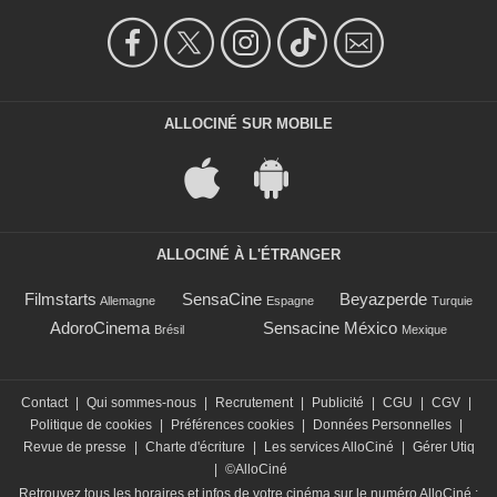
ALLOCINÉ SUR MOBILE
ALLOCINÉ À L'ÉTRANGER
Filmstarts
SensaCine
Beyazperde
Allemagne
Espagne
Turquie
AdoroCinema
Sensacine México
Brésil
Mexique
Contact
|
Qui sommes-nous
|
Recrutement
|
Publicité
|
CGU
|
CGV
|
Politique de cookies
|
Préférences cookies
|
Données Personnelles
|
Revue de presse
|
Charte d'écriture
|
Les services AlloCiné
|
Gérer Utiq
|
©AlloCiné
Retrouvez tous les horaires et infos de votre cinéma sur le numéro AlloCiné :