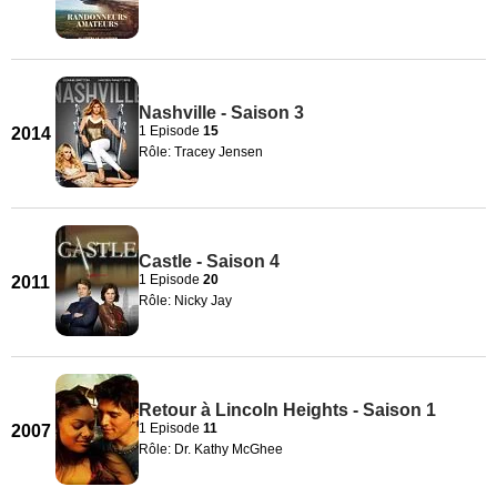
Nashville - Saison 3
1 Episode
15
2014
Rôle: Tracey Jensen
Castle - Saison 4
1 Episode
20
2011
Rôle: Nicky Jay
Retour à Lincoln Heights - Saison 1
1 Episode
11
2007
Rôle: Dr. Kathy McGhee