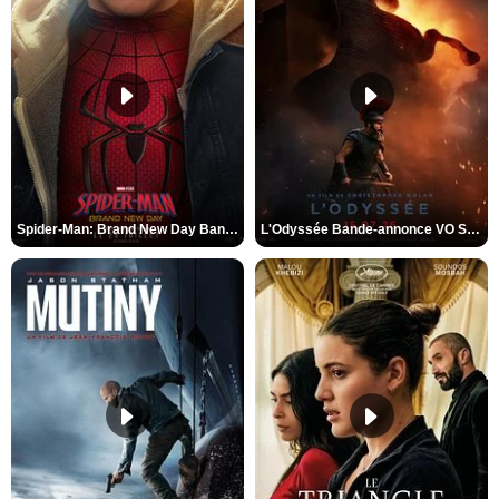
Spider-Man: Brand New Day Bande-annonce VO STFR
L'Odyssée Bande-annonce VO STFR