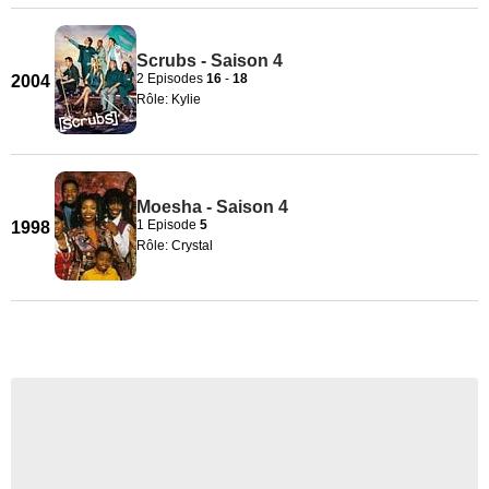
Scrubs - Saison 4
2 Episodes
16
-
18
2004
Rôle: Kylie
Moesha - Saison 4
1 Episode
5
1998
Rôle: Crystal