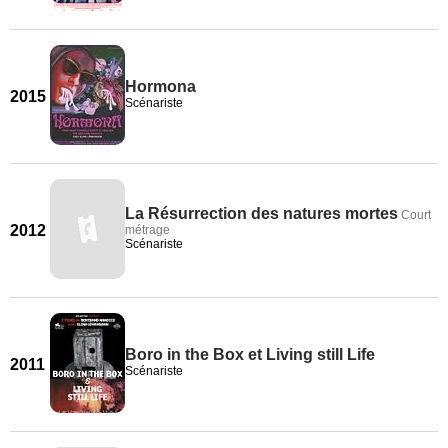
Hormona
2015
Scénariste
La Résurrection des natures mortes
Court
2012
métrage
Scénariste
Boro in the Box et Living still Life
2011
Scénariste