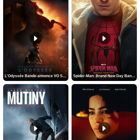
L'Odyssée Bande-annonce VO STFR
Spider-Man: Brand New Day Bande-annonce VO STFR