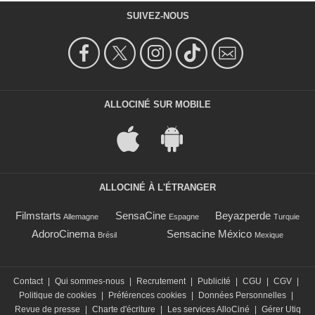
SUIVEZ-NOUS
ALLOCINÉ SUR MOBILE
ALLOCINÉ À L'ÉTRANGER
Filmstarts
SensaCine
Beyazperde
Allemagne
Espagne
Turquie
AdoroCinema
Sensacine México
Brésil
Mexique
Contact
|
Qui sommes-nous
|
Recrutement
|
Publicité
|
CGU
|
CGV
|
Politique de cookies
|
Préférences cookies
|
Données Personnelles
|
Revue de presse
|
Charte d'écriture
|
Les services AlloCiné
|
Gérer Utiq