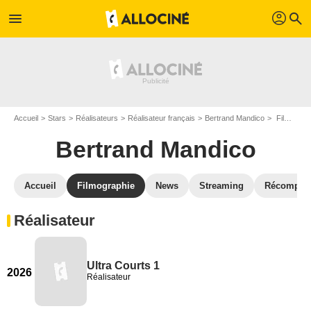
profil
menu
search
Accueil
Stars
Réalisateurs
Réalisateur français
Bertrand Mandico
Filmographie Bertrand Mandico
Bertrand Mandico
Accueil
Filmographie
News
Streaming
Récompen
Réalisateur
Ultra Courts 1
2026
Réalisateur