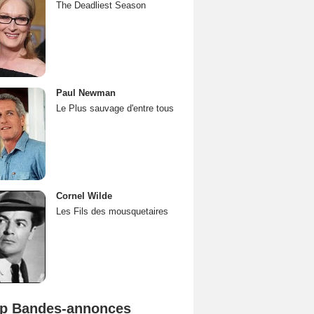
The Deadliest Season
Paul Newman
Le Plus sauvage d'entre tous
Cornel Wilde
Les Fils des mousquetaires
p Bandes-annonces
Spider-Man: Brand New Day Bande-annonce VO STFR
L'Odyssée Bande-annonce VO STFR
Mutiny Bande-annonce VO STFR