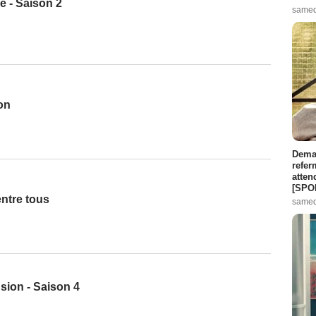
e - Saison 2
samed
on
Demai
refer
atten
[SPO
ntre tous
samed
sion - Saison 4