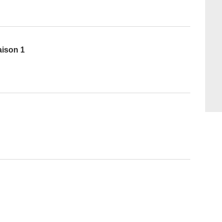
aison 1
s