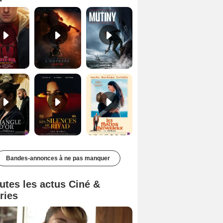
Le Triangle d'or Bande-annonce VF
Les Silences de Riyad Bande-annonce VO STFR
Les Matins merveilleux Bande-annonce VF
Bandes-annonces à ne pas manquer
utes les actus Ciné &
ries