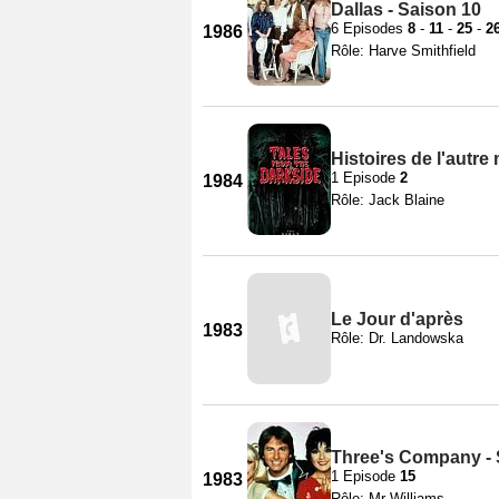
Dallas - Saison 10
6 Episodes
8
-
11
-
25
-
2
1986
Rôle: Harve Smithfield
Histoires de l'autre
1 Episode
2
1984
Rôle: Jack Blaine
Le Jour d'après
1983
Rôle: Dr. Landowska
Three's Company - 
1 Episode
15
1983
Rôle: Mr Williams