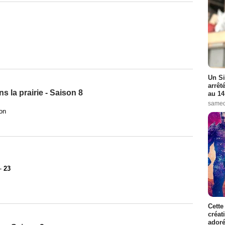
Un Si
arrêt
s la prairie - Saison 8
au 14
samed
on
-
23
Cette
créat
adoré