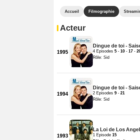
Accueil
Filmographie
Streami
Acteur
Dingue de toi - Sais
4 Episodes
5
-
10
-
17
-
2
1995
Rôle: Sid
Dingue de toi - Sais
2 Episodes
9
-
21
1994
Rôle: Sid
La Loi de Los Angel
1 Episode
15
1993