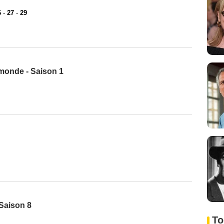
6
-
27
-
29
 monde - Saison 1
Saison 8
To