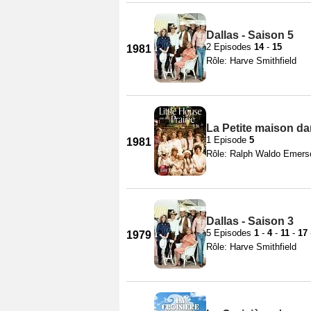
Dallas - Saison 5
2 Episodes
14
-
15
1981
Rôle: Harve Smithfield
La Petite maison dan
1 Episode
5
1981
Rôle: Ralph Waldo Emers
Dallas - Saison 3
5 Episodes
1
-
4
-
11
-
17
1979
Rôle: Harve Smithfield