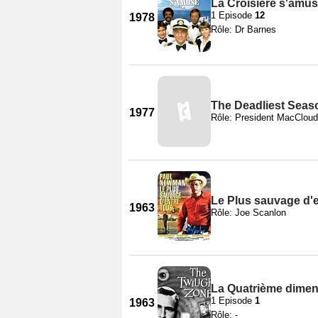
La Croisière s'amus
1 Episode
12
1978
Rôle: Dr Barnes
The Deadliest Seas
1977
Rôle: President MacCloud
Le Plus sauvage d'e
1963
Rôle: Joe Scanlon
La Quatrième dimen
1 Episode
1
1963
Rôle: -