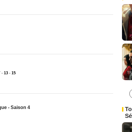
7
-
13
-
15
que - Saison 4
To
Sé