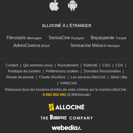
ALLOCINÉ À L'ÉTRANGER
Filmstarts
SensaCine
Beyazperde
Allemagne
Espagne
Turquie
AdoroCinema
Sensacine México
Brésil
Mexique
Contact
|
Qui sommes-nous
|
Recrutement
|
Publicité
|
CGU
|
CGV
|
Politique de cookies
|
Préférences cookies
|
Données Personnelles
|
Revue de presse
|
Charte d'écriture
|
Les services AlloCiné
|
Gérer Utiq
|
©AlloCiné
Retrouvez tous les horaires et infos de votre cinéma sur le numéro AlloCiné :
0 892 892 892
(0,90€/minute)