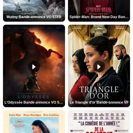
Mutiny Bande-annonce VO STFR
Spider-Man: Brand New Day Bande-annonce VO STFR
L'Odyssée Bande-annonce VO STFR
Le Triangle d'or Bande-annonce VF