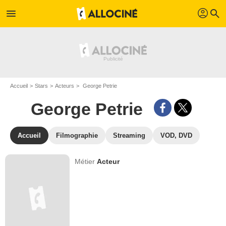
profil
menu
search
Accueil
Stars
Acteurs
George Petrie
George Petrie
Accueil
Filmographie
Streaming
VOD, DVD
Métier
Acteur