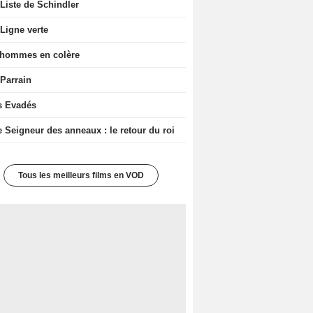
Liste de Schindler
Ligne verte
 hommes en colère
 Parrain
s Evadés
e Seigneur des anneaux : le retour du roi
Tous les meilleurs films en VOD