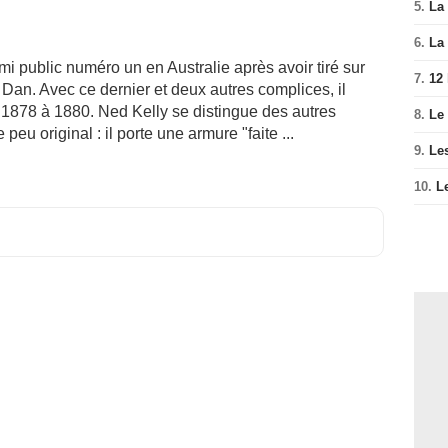
5.
La 
6.
La 
i public numéro un en Australie après avoir tiré sur
7.
12
 Dan. Avec ce dernier et deux autres complices, il
 1878 à 1880. Ned Kelly se distingue des autres
8.
Le
eu original : il porte une armure "faite ...
9.
Le
10.
L