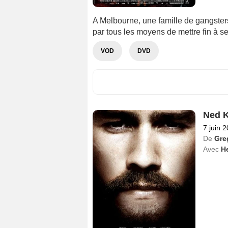
A Melbourne, une famille de gangsters 
par tous les moyens de mettre fin à ses
VOD
DVD
Ned K
7 juin 
De
Gre
Avec
H