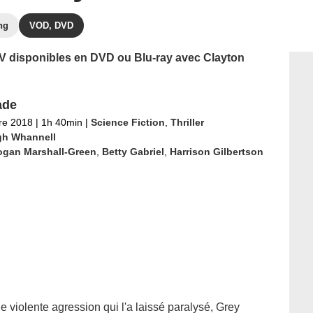
ng
VOD, DVD
 TV disponibles en DVD ou Blu-ray avec Clayton
ade
re 2018
|
1h 40min
|
Science Fiction
,
Thriller
gh Whannell
ogan Marshall-Green
,
Betty Gabriel
,
Harrison Gilbertson
 violente agression qui l'a laissé paralysé, Grey