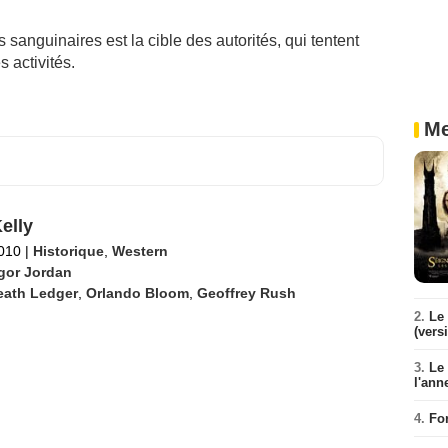
sanguinaires est la cible des autorités, qui tentent
 activités.
Me
elly
2010
|
Historique
,
Western
gor Jordan
eath Ledger
,
Orlando Bloom
,
Geoffrey Rush
2.
Le 
(vers
3.
Le
l'ann
4.
Fo