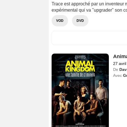
Trace est approché par un inventeur m
expérimental qui va "upgrader" son co
VOD
DVD
Anim
27 avri
De
Dav
Avec
G