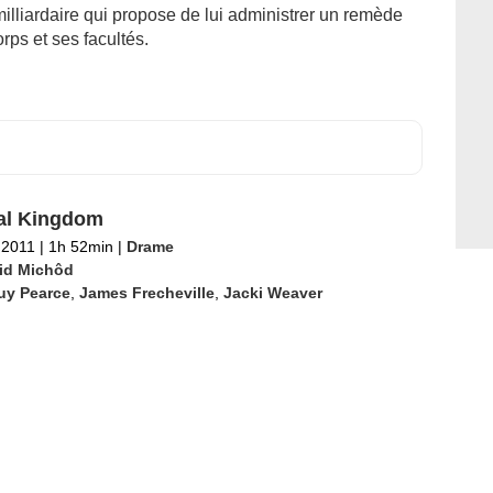
illiardaire qui propose de lui administrer un remède
rps et ses facultés.
al Kingdom
l 2011
|
1h 52min
|
Drame
id Michôd
uy Pearce
,
James Frecheville
,
Jacki Weaver