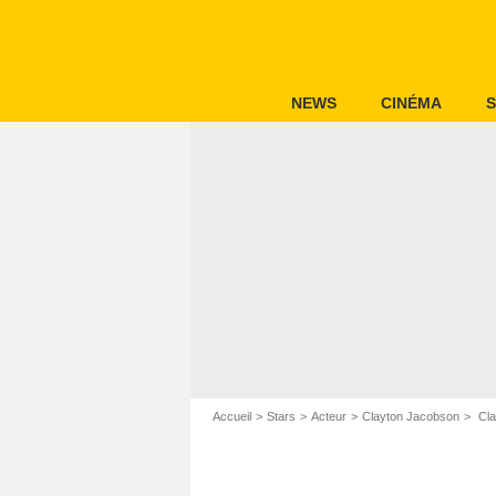
NEWS
CINÉMA
S
Accueil
Stars
Acteur
Clayton Jacobson
Cla