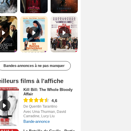
Le Triangle d'or Bande-annonce VF
Les Matins merveilleux Bande-annonce VF
De la Comédie-Française Teaser VF
Bandes-annonces à ne pas manquer
illeurs films à l'affiche
Kill Bill: The Whole Bloody
Affair
4,6
De Quentin Tarantino
Avec Uma Thurman, David
Carradine, Lucy Liu
Bande-annonce