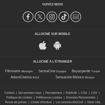
SUIVEZ-NOUS
ALLOCINÉ SUR MOBILE
ALLOCINÉ À L'ÉTRANGER
Filmstarts
SensaCine
Beyazperde
Allemagne
Espagne
Turquie
AdoroCinema
Sensacine México
Brésil
Mexique
Contact
|
Qui sommes-nous
|
Recrutement
|
Publicité
|
CGU
|
CGV
|
Politique de cookies
|
Préférences cookies
|
Données Personnelles
|
Revue de presse
|
Charte d'écriture
|
Les services AlloCiné
|
Gérer Utiq