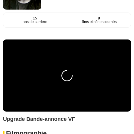
15
8
ans de carrière
films et séries tournés
Upgrade Bande-annonce VF
Filmographie