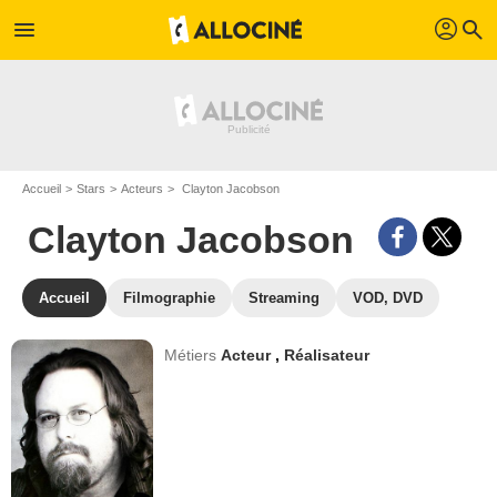
profil
menu
search
Accueil
Stars
Acteurs
Clayton Jacobson
Clayton Jacobson
Accueil
Filmographie
Streaming
VOD, DVD
Métiers
Acteur
,
Réalisateur