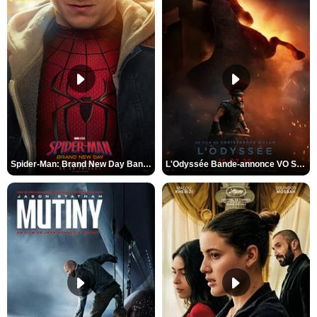
Spider-Man: Brand New Day Bande-annonce VO STFR
L'Odyssée Bande-annonce VO STFR