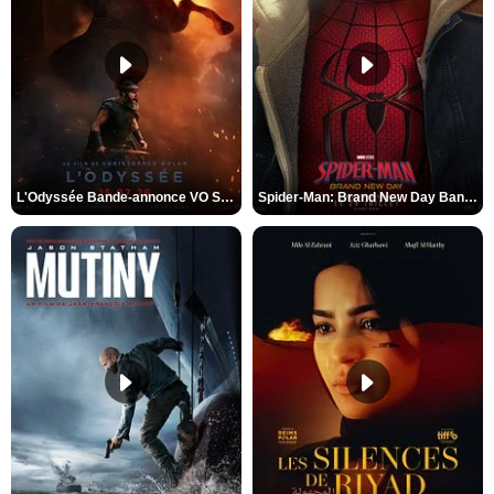
L'Odyssée Bande-annonce VO STFR
Spider-Man: Brand New Day Bande-annonce VO STFR