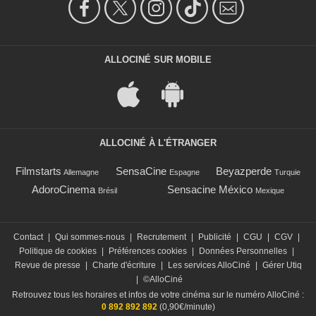
ALLOCINÉ SUR MOBILE
ALLOCINÉ À L'ÉTRANGER
Filmstarts
SensaCine
Beyazperde
Allemagne
Espagne
Turquie
AdoroCinema
Sensacine México
Brésil
Mexique
Contact
|
Qui sommes-nous
|
Recrutement
|
Publicité
|
CGU
|
CGV
|
Politique de cookies
|
Préférences cookies
|
Données Personnelles
|
Revue de presse
|
Charte d'écriture
|
Les services AlloCiné
|
Gérer Utiq
|
©AlloCiné
Retrouvez tous les horaires et infos de votre cinéma sur le numéro AlloCiné :
0 892 892 892
(0,90€/minute)