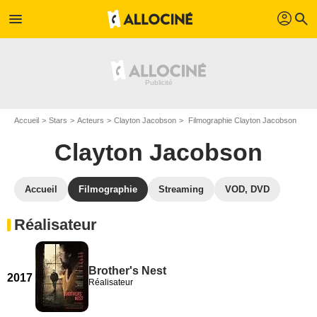
profil
menu
search
Accueil
Stars
Acteurs
Clayton Jacobson
Filmographie Clayton Jacobson
Clayton Jacobson
Accueil
Filmographie
Streaming
VOD, DVD
Réalisateur
Brother's Nest
2017
Réalisateur