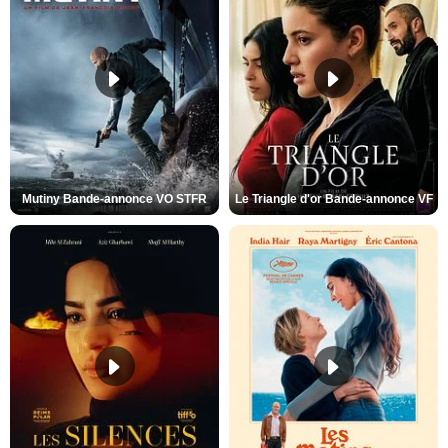
Mutiny Bande-annonce VO STFR
Le Triangle d'or Bande-annonce VF