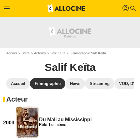
profil
menu
search
Accueil
Stars
Acteurs
Salif Keïta
Filmographie Salif Keïta
Salif Keïta
Accueil
Filmographie
News
Streaming
VOD, DVD
Acteur
Du Mali au Mississippi
2003
Rôle: Lui-même