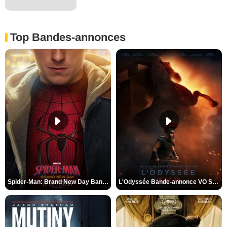
Top Bandes-annonces
Spider-Man: Brand New Day Bande-annonce VO STFR
L'Odyssée Bande-annonce VO STFR