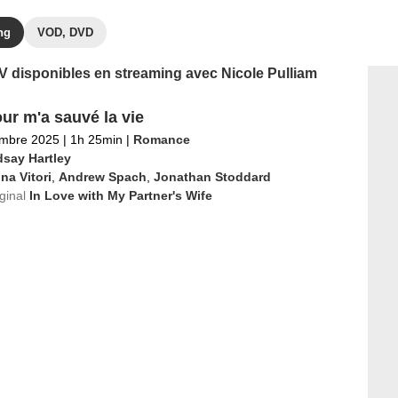
ng
VOD, DVD
TV disponibles en streaming avec Nicole Pulliam
ur m'a sauvé la vie
embre 2025
|
1h 25min
|
Romance
dsay Hartley
na Vitori
,
Andrew Spach
,
Jonathan Stoddard
iginal
In Love with My Partner's Wife