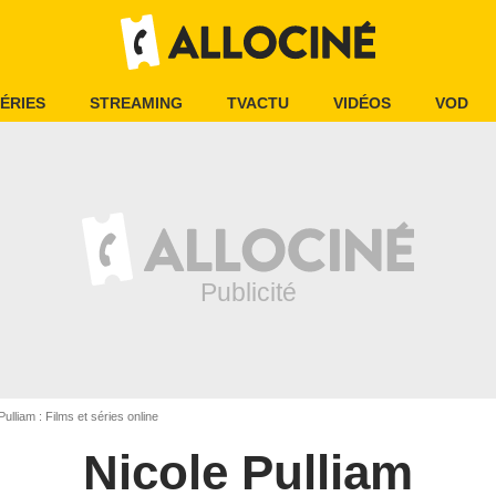
ÉRIES
STREAMING
TVACTU
VIDÉOS
VOD
ulliam : Films et séries online
Nicole Pulliam