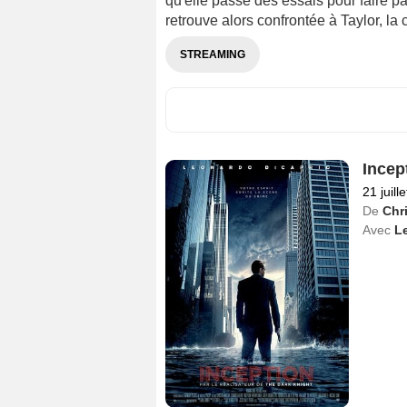
qu'elle passe des essais pour faire 
retrouve alors confrontée à Taylor, la c
STREAMING
Incep
21 juill
De
Chr
Avec
L