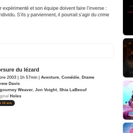
r expérimenté et son équipe doivent faire l'inverse :
dividu. S'ils y parviennent, il pourrait s'agir du crime
rsure du lézard
bre 2003
|
1h 57min
|
Aventure
,
Comédie
,
Drame
rew Davis
igourney Weaver
,
Jon Voight
,
Shia LaBeouf
iginal
Holes
s 10 ans