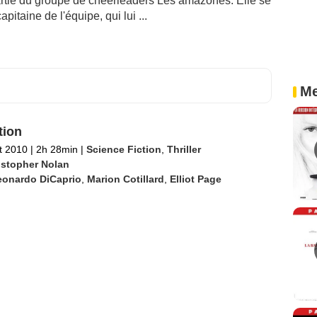
partie du groupe de cheerleaders Les amazones. Elle se
apitaine de l'équipe, qui lui ...
Me
tion
et 2010
|
2h 28min
|
Science Fiction
,
Thriller
istopher Nolan
eonardo DiCaprio
,
Marion Cotillard
,
Elliot Page