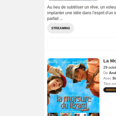
Au lieu de subtiliser un rêve, un voleu
implanter une idée dans l'esprit d'un in
parfait ...
STREAMING
La Mo
29 octo
De
And
Avec
S
Titre or
Dè