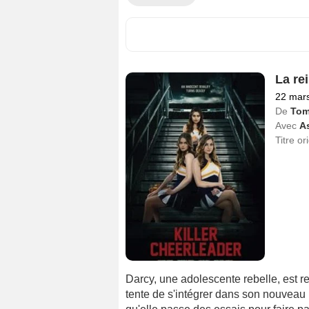
La re
22 mar
De
Tom
Avec
A
Titre or
Darcy, une adolescente rebelle, est re
tente de s'intégrer dans son nouveau l