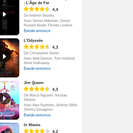
: L'Âge de Fer
4,4
De Antonin Baudry
Avec Simon Abkarian, Simon
Russell Beale, Florian Lesieur
Bande-annonce
L'Odyssée
4,3
De Christopher Nolan
Avec Matt Damon, Tom Holland,
Anne Hathaway
Bande-annonce
Jim Queen
4,3
De Marco Nguyen, Nicolas
Athane
Avec Alex Ramires, Jérémy Gillet,
Shirley Souagnon
Bande-annonce
In Waves
4,2