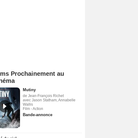
lms Prochainement au
néma
Mutiny
de Jean-François Richet
avec Jason Statham, Annabelle
Wallis
Film - Action
Bande-annonce