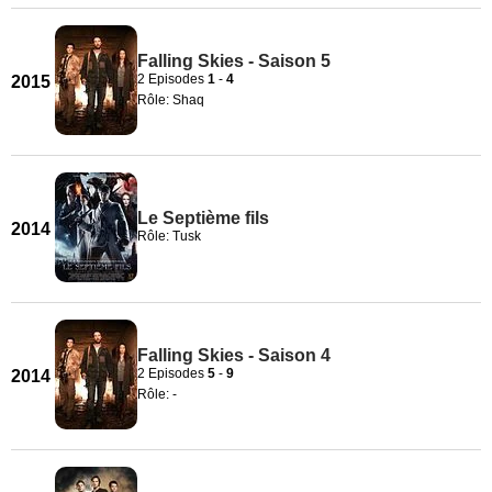
Falling Skies - Saison 5
2 Episodes
1
-
4
2015
Rôle: Shaq
Le Septième fils
2014
Rôle: Tusk
Falling Skies - Saison 4
2 Episodes
5
-
9
2014
Rôle: -