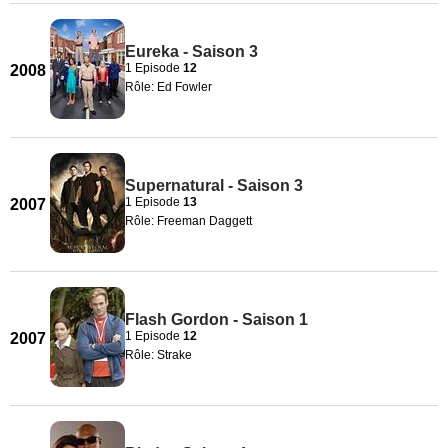
Eureka - Saison 3
1 Episode
12
2008
Rôle: Ed Fowler
Supernatural - Saison 3
1 Episode
13
2007
Rôle: Freeman Daggett
Flash Gordon - Saison 1
1 Episode
12
2007
Rôle: Strake