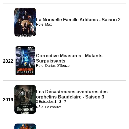
La Nouvelle Famille Addams - Saison 2
-
Rôle: Max
Corrective Measures : Mutants
Surpuissants
2022
Rôle: Darius D'Souzo
Les Désastreuses aventures des
orphelins Baudelaire - Saison 3
2019
3 Episodes
1
-
2
-
7
Rôle: Le chauve