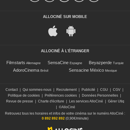
ALLOCINÉ SUR MOBILE
ALLOCINÉ À L'ÉTRANGER
Filmstarts
SensaCine
Beyazperde
Allemagne
Espagne
Turquie
AdoroCinema
Sensacine México
Brésil
Mexique
Contact
|
Qui sommes-nous
|
Recrutement
|
Publicité
|
CGU
|
CGV
|
Politique de cookies
|
Préférences cookies
|
Données Personnelles
|
Revue de presse
|
Charte d'écriture
|
Les services AlloCiné
|
Gérer Utiq
|
©AlloCiné
Retrouvez tous les horaires et infos de votre cinéma sur le numéro AlloCiné :
0 892 892 892
(0,90€/minute)