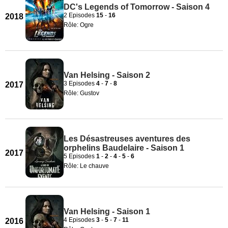
DC's Legends of Tomorrow - Saison 4
2 Episodes
15
-
16
2018
Rôle: Ogre
Van Helsing - Saison 2
3 Episodes
4
-
7
-
8
2017
Rôle: Gustov
Les Désastreuses aventures des
orphelins Baudelaire - Saison 1
2017
5 Episodes
1
-
2
-
4
-
5
-
6
Rôle: Le chauve
Van Helsing - Saison 1
4 Episodes
3
-
5
-
7
-
11
2016