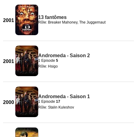
13 fantômes
2001
Rôle: Breaker Mahoney, The Juggernaut
Andromeda - Saison 2
1 Episode
5
2001
Rôle: Hsigo
Andromeda - Saison 1
1 Episode
17
2000
Rôle: Stalin Kuleshov