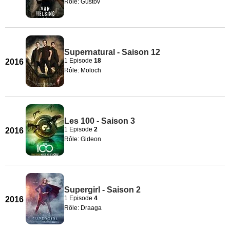
Rôle: Gustov
Supernatural - Saison 12
1 Episode
18
2016
Rôle: Moloch
Les 100 - Saison 3
1 Episode
2
2016
Rôle: Gideon
Supergirl - Saison 2
1 Episode
4
2016
Rôle: Draaga