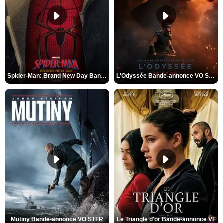
Spider-Man: Brand New Day Bande-annonce VO STFR
L'Odyssée Bande-annonce VO STFR
Mutiny Bande-annonce VO STFR
Le Triangle d'or Bande-annonce VF