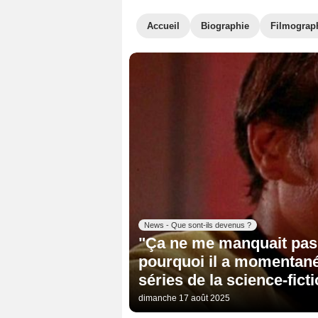
Accueil
Biographie
Filmograp
News - Que sont-ils devenus ?
"Ça ne me manquait pas" 
pourquoi il a momentané
séries de la science-fict
dimanche 17 août 2025