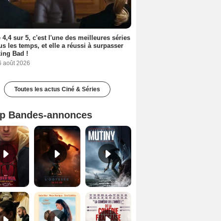
 4,4 sur 5, c'est l'une des meilleures séries
us les temps, et elle a réussi à surpasser
ing Bad !
6 août 2026
Toutes les actus Ciné & Séries
p Bandes-annonces
Spider-Man: Brand New Day Bande-annonce VO STFR
L'Odyssée Bande-annonce VO STFR
Mutiny Bande-annonce VO STFR
Le Triangle d'or Bande-annonce VF
Les Matins merveilleux Bande-annonce VF
De la Comédie-Française Teaser VF