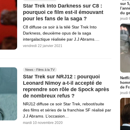
sur 5
Star Trek Into Darkness sur C8 :
l'ann
pourquoi ce film est-il émouvant
du ge
pour les fans de la saga ?
jeudi 
C8 diffuse ce soir à la télé Star Trek Into
Darkness, deuxième opus de la saga
intergalactique réalisée par J.J Abrams.…
vendredi 22 janvier 2021
News - Films à la TV
Star Trek sur NRJ12 : pourquoi
Netfl
Leonard Nimoy a-t-il accepté de
homma
de Fr
reprendre son rôle de Spock après
jeudi 
de nombreux refus ?
NRJ12 diffuse ce soir Star Trek, reboot/suite
des films et séries de la franchise SF réalisé par
J.J Abrams. L’occasion…
mardi 10 novembre 2020