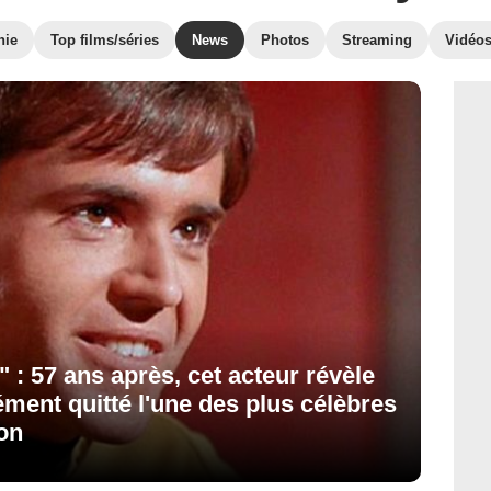
hie
Top films/séries
News
Photos
Streaming
Vidéo
: 57 ans après, cet acteur révèle
ment quitté l'une des plus célèbres
ion