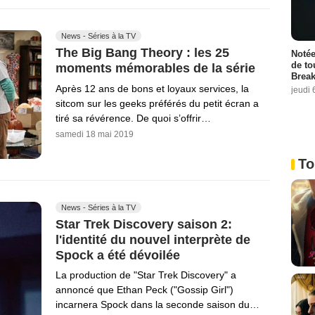
News - Séries à la TV
The Big Bang Theory : les 25
Notée
de to
moments mémorables de la série
Break
Après 12 ans de bons et loyaux services, la
jeudi 
sitcom sur les geeks préférés du petit écran a
tiré sa révérence. De quoi s’offrir…
samedi 18 mai 2019
To
News - Séries à la TV
Star Trek Discovery saison 2:
l'identité du nouvel interprète de
Spock a été dévoilée
La production de "Star Trek Discovery" a
annoncé que Ethan Peck ("Gossip Girl")
incarnera Spock dans la seconde saison du…