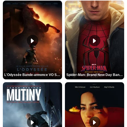
L'Odyssée Bande-annonce VO STFR
Spider-Man: Brand New Day Bande-annonce VO STFR