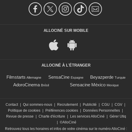
ALLOCINÉ SUR MOBILE
ALLOCINÉ À L'ÉTRANGER
Filmstarts
SensaCine
Beyazperde
Allemagne
Espagne
Turquie
AdoroCinema
Sensacine México
Brésil
Mexique
Contact
|
Qui sommes-nous
|
Recrutement
|
Publicité
|
CGU
|
CGV
|
Politique de cookies
|
Préférences cookies
|
Données Personnelles
|
Revue de presse
|
Charte d'écriture
|
Les services AlloCiné
|
Gérer Utiq
|
©AlloCiné
Retrouvez tous les horaires et infos de votre cinéma sur le numéro AlloCiné :