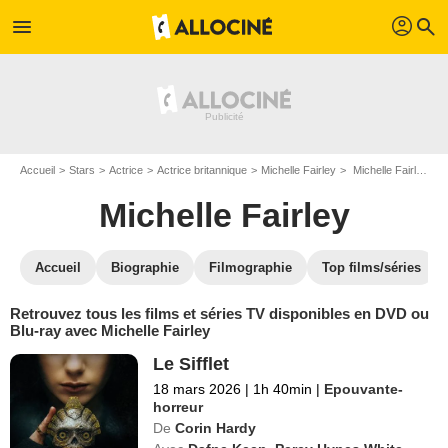
profil
menu
search
Accueil
Stars
Actrice
Actrice britannique
Michelle Fairley
Michelle Fairley : ses Blu-Ray, DVD, VOD, SVOD
Michelle Fairley
Accueil
Biographie
Filmographie
Top films/séries
Retrouvez tous les films et séries TV disponibles en DVD ou
Blu-ray avec Michelle Fairley
Le Sifflet
18 mars 2026
|
1h 40min
|
Epouvante-
horreur
De
Corin Hardy