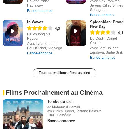
Holland, Anne
Avec Alex Ramires,
Hathaway
Jérémy Gillet, Shirley
Souagnon
Bande-annonce
Bande-annonce
In Waves
Spider-Man: Brand
New Day
4,2
4,1
De Phuong Mai
Nguyen
De Destin Daniel
Cretton
Avec Lyna Khoudri,
Paul Kircher, Rio Vega
Avec Tom Holland,
Zendaya, Sadie Sink
Bande-annonce
Bande-annonce
Tous les meilleurs films au ciné
Films Prochainement au Cinéma
Tombé du ciel
de Mohamed Hamidi
avec Ilyes Djadel, Josiane Balasko
Film - Comédie
Bande-annonce