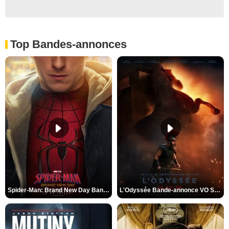
Top Bandes-annonces
Spider-Man: Brand New Day Bande-annonce VO STFR
L'Odyssée Bande-annonce VO STFR