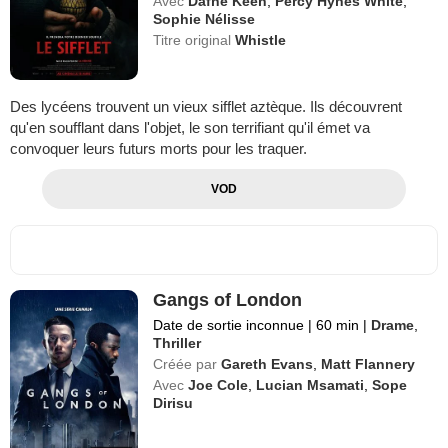
Avec
Dafne Keen
,
Percy Hynes White
,
Sophie Nélisse
Titre original
Whistle
Des lycéens trouvent un vieux sifflet aztèque. Ils découvrent
qu'en soufflant dans l'objet, le son terrifiant qu'il émet va
convoquer leurs futurs morts pour les traquer.
VOD
Gangs of London
Date de sortie inconnue
|
60 min
|
Drame
,
Thriller
Créée par
Gareth Evans
,
Matt Flannery
Avec
Joe Cole
,
Lucian Msamati
,
Sope
Dirisu