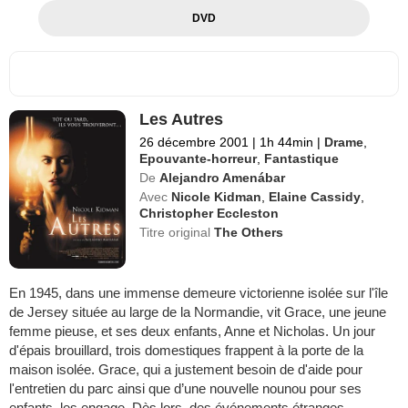
DVD
Les Autres
26 décembre 2001
|
1h 44min
|
Drame
,
Epouvante-horreur
,
Fantastique
De
Alejandro Amenábar
Avec
Nicole Kidman
,
Elaine Cassidy
,
Christopher Eccleston
Titre original
The Others
En 1945, dans une immense demeure victorienne isolée sur l'île
de Jersey située au large de la Normandie, vit Grace, une jeune
femme pieuse, et ses deux enfants, Anne et Nicholas. Un jour
d'épais brouillard, trois domestiques frappent à la porte de la
maison isolée. Grace, qui a justement besoin de d'aide pour
l'entretien du parc ainsi que d’une nouvelle nounou pour ses
enfants, les engage. Dès lors, des événements étranges