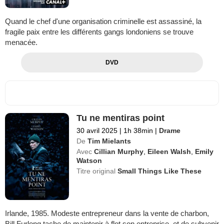
Quand le chef d'une organisation criminelle est assassiné, la
fragile paix entre les différents gangs londoniens se trouve
menacée.
DVD
Tu ne mentiras point
30 avril 2025
|
1h 38min
|
Drame
De
Tim Mielants
Avec
Cillian Murphy
,
Eileen Walsh
,
Emily
Watson
Titre original
Small Things Like These
Irlande, 1985. Modeste entrepreneur dans la vente de charbon,
Bill Furlong tache de maintenir à flot son entreprise, et de subvenir