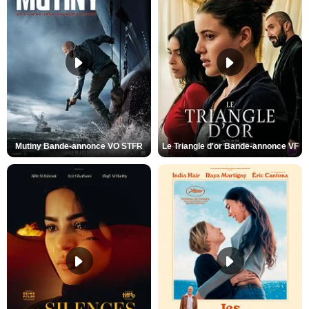
Mutiny Bande-annonce VO STFR
Le Triangle d'or Bande-annonce VF