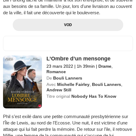
aux besoins de sa famille. Un jour, lors d'une livraison au couvent
de la ville, il fait une découverte qui le bouleverse.
VOD
L’Ombre d’un mensonge
23 mars 2022
|
1h 39min
|
Drame
,
Romance
De
Bouli Lanners
Avec
Michelle Fairley
,
Bouli Lanners
,
Andrew Still
Titre original
Nobody Has To Know
Phil s’est exilé dans une petite communauté presbytérienne sur
l'Île de Lewis, au nord de l'Ecosse. Une nuit, il est victime d'une
attaque qui lui fait perdre la mémoire. De retour sur l’ile, il retrouve
Millie, une femme de la communauté qui s'occupe de lui.