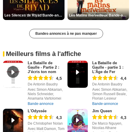
Les Silences de Riyad Bande-annonce VO STFR
Les Matins merveilleux Bande-annonce VF
Bandes-annonces à ne pas manquer
Meilleurs films à l'affiche
La Bataille de
La Bataille de
Gaulle - Partie 2 :
Gaulle - partie 1 :
J’écris ton nom
L'Âge de Fer
4,5
4,4
De Antonin Baudry
De Antonin Baudry
Avec Simon Abkarian,
Avec Simon Abkarian,
Niels Schneider,
Simon Russell Beale,
Anamaria Vartolomei
Florian Lesieur
Bande-annonce
Bande-annonce
L'Odyssée
Jim Queen
4,3
4,3
De Christopher Nolan
De Marco Nguyen,
Nicolas Athane
Avec Matt Damon, Tom