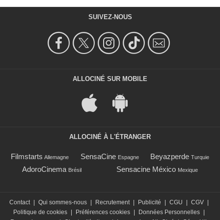
SUIVEZ-NOUS
ALLOCINÉ SUR MOBILE
ALLOCINÉ À L'ÉTRANGER
Filmstarts
SensaCine
Beyazperde
Allemagne
Espagne
Turquie
AdoroCinema
Sensacine México
Brésil
Mexique
Contact
|
Qui sommes-nous
|
Recrutement
|
Publicité
|
CGU
|
CGV
|
Politique de cookies
|
Préférences cookies
|
Données Personnelles
|