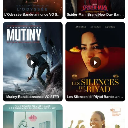
L'Odyssée Bande-annonce VO STFR
Spider-Man: Brand New Day Bande-annonce VO STFR
Mutiny Bande-annonce VO STFR
Les Silences de Riyad Bande-annonce VO STFR