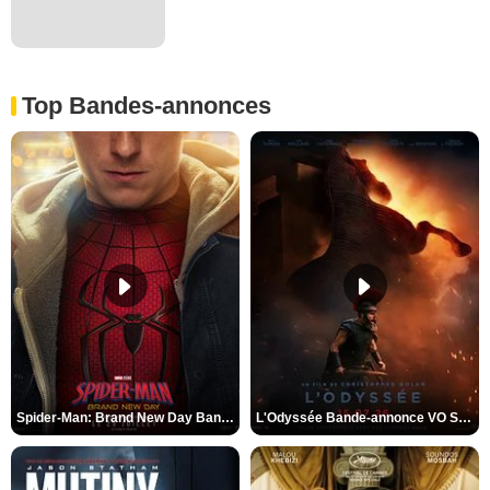
Top Bandes-annonces
Spider-Man: Brand New Day Bande-annonce VO STFR
L'Odyssée Bande-annonce VO STFR