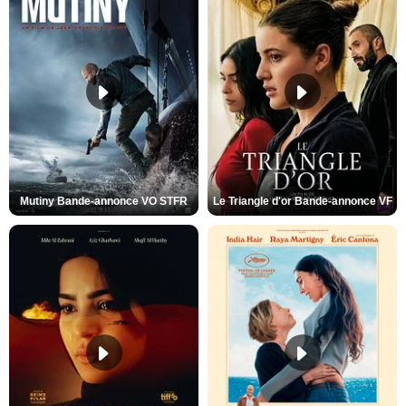
Mutiny Bande-annonce VO STFR
Le Triangle d'or Bande-annonce VF