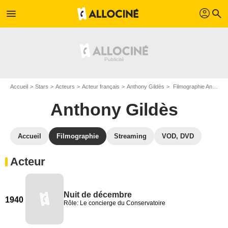
profil
menu
search
Accueil
Stars
Acteurs
Acteur français
Anthony Gildès
Filmographie Anthony Gildès
Anthony Gildès
Accueil
Filmographie
Streaming
VOD, DVD
Acteur
Nuit de décembre
1940
Rôle: Le concierge du Conservatoire