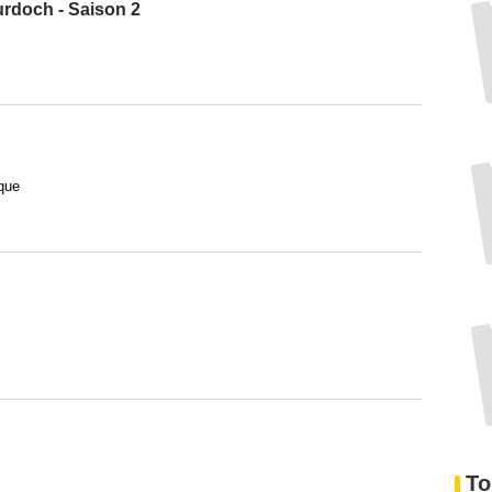
rdoch - Saison 2
que
To