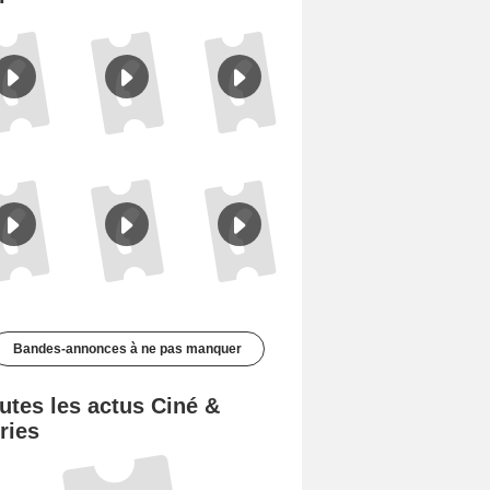
Les Silences de Riyad Bande-annonce VO STFR
Des Fleurs pour Tokyo Bande-annonce VO STFR
Cotton Queen Bande-annonce VO STFR
Bandes-annonces à ne pas manquer
utes les actus Ciné &
ries