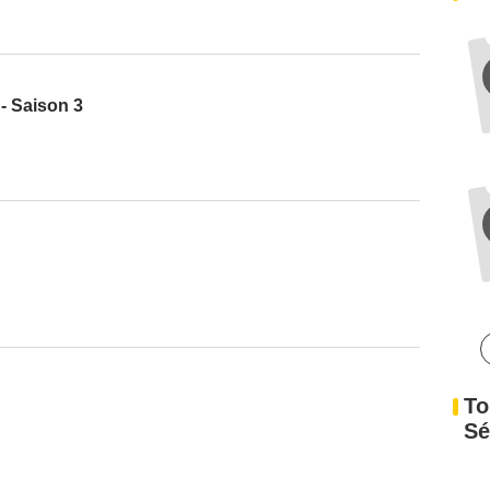
- Saison 3
To
Sé