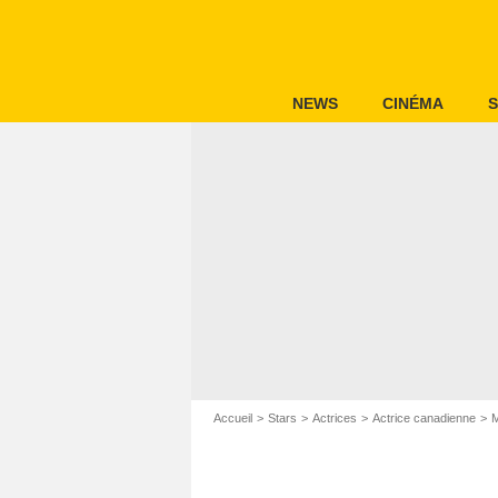
NEWS
CINÉMA
S
Accueil
Stars
Actrices
Actrice canadienne
M