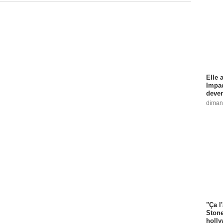
Elle 
Impac
deven
diman
"Ça l
Stone
holly