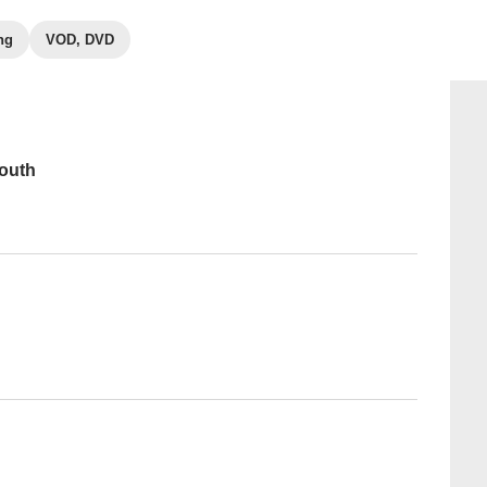
ng
VOD, DVD
South