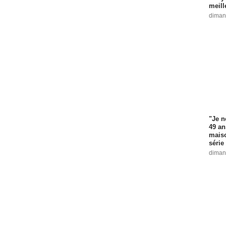
meill
diman
"Je n
49 an
maiso
série 
diman