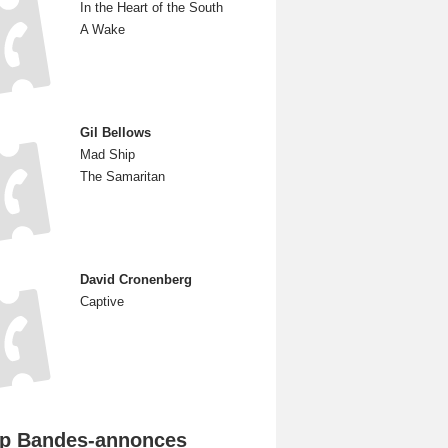
In the Heart of the South
A Wake
Gil Bellows
Mad Ship
The Samaritan
David Cronenberg
Captive
p Bandes-annonces
L'Odyssée Bande-annonce VO STFR
Spider-Man: Brand New Day Bande-annonce VO STFR
Mutiny Bande-annonce VO STFR