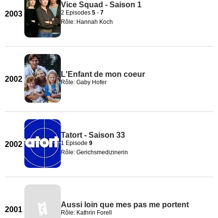
Vice Squad - Saison 1
2 Episodes
5
-
7
2003
Rôle: Hannah Koch
L'Enfant de mon coeur
2002
Rôle: Gaby Hofer
Tatort - Saison 33
1 Episode
9
2002
Rôle: Gerichsmedizinerin
Aussi loin que mes pas me portent
2001
Rôle: Kathrin Forell