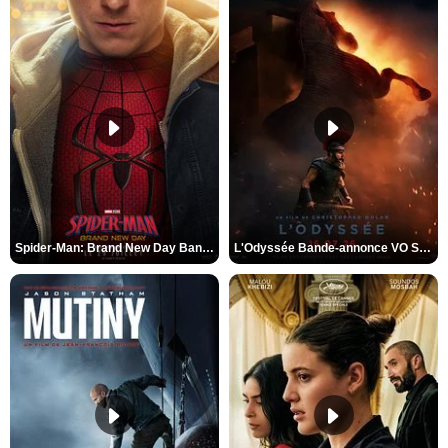
Spider-Man: Brand New Day Bande-annonce VO STFR
L'Odyssée Bande-annonce VO STFR