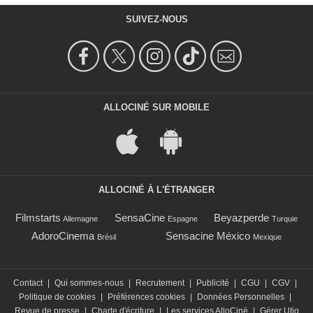
SUIVEZ-NOUS
ALLOCINÉ SUR MOBILE
ALLOCINÉ À L'ÉTRANGER
Filmstarts
SensaCine
Beyazperde
Allemagne
Espagne
Turquie
AdoroCinema
Sensacine México
Brésil
Mexique
Contact
|
Qui sommes-nous
|
Recrutement
|
Publicité
|
CGU
|
CGV
|
Politique de cookies
|
Préférences cookies
|
Données Personnelles
|
Revue de presse
|
Charte d'écriture
|
Les services AlloCiné
|
Gérer Utiq