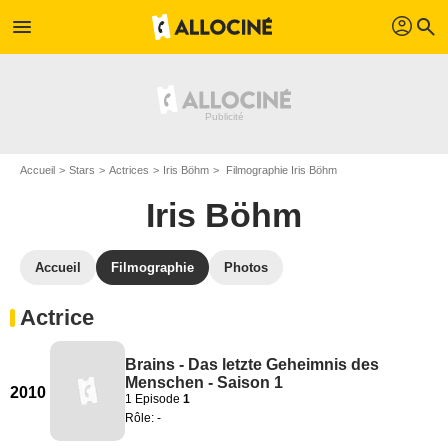
profil
menu
search
Accueil
Stars
Actrices
Iris Böhm
Filmographie Iris Böhm
Iris Böhm
Accueil
Filmographie
Photos
Actrice
Brains - Das letzte Geheimnis des
Menschen - Saison 1
2010
1 Episode
1
Rôle: -