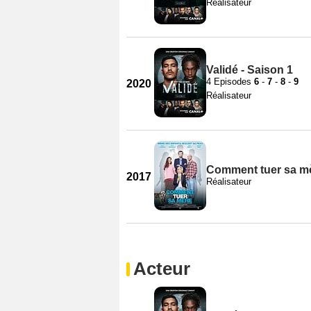
Réalisateur
Validé - Saison 1
4 Episodes
6
-
7
-
8
-
9
2020
Réalisateur
Comment tuer sa m
2017
Réalisateur
Acteur