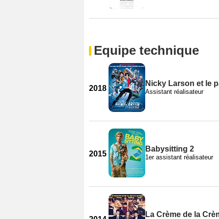
Equipe technique
Nicky Larson et le
2018
Assistant réalisateur
Babysitting 2
2015
1er assistant réalisateur
La Crème de la Crè