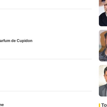
 parfum de Cupidon
To
me