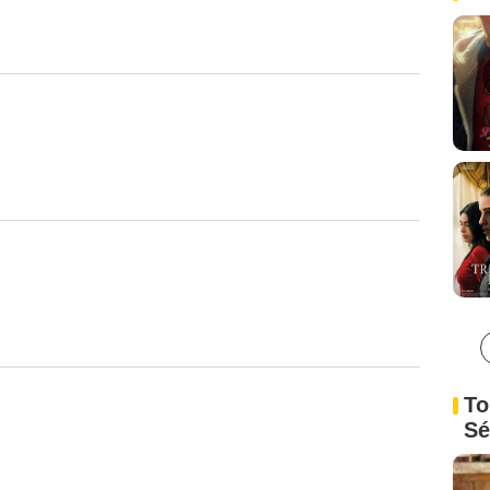
To
Sé