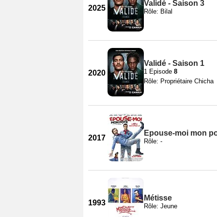
Validé - Saison 3
2025
Rôle: Bilal
Validé - Saison 1
1 Episode
8
2020
Rôle: Propriétaire Chicha
Epouse-moi mon po
2017
Rôle: -
Métisse
1993
Rôle: Jeune