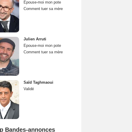
Epouse-moi mon pote
Comment tuer sa mère
Julien Arruti
Epouse-moi mon pote
Comment tuer sa mère
Saïd Taghmaoui
Validé
p Bandes-annonces
Spider-Man: Brand New Day Bande-annonce VO STFR
L'Odyssée Bande-annonce VO STFR
Mutiny Bande-annonce VO STFR