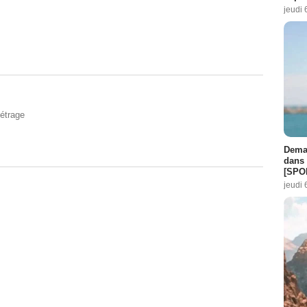
jeudi 
étrage
Demai
dans 
[SPO
jeudi 