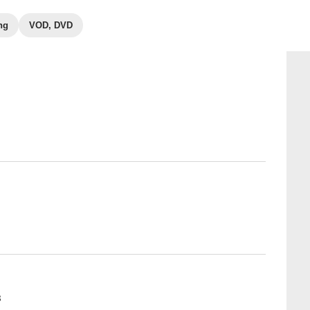
ng
VOD, DVD
8