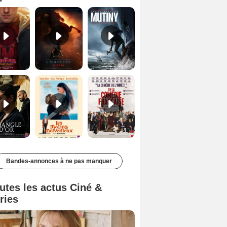
Le Triangle d'or Bande-annonce VF
Les Matins merveilleux Bande-annonce VF
De la Comédie-Française Teaser VF
Bandes-annonces à ne pas manquer
utes les actus Ciné &
ries