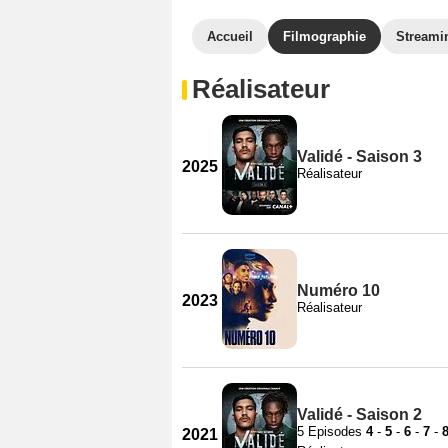
Accueil
Filmographie
Streami
Réalisateur
Validé - Saison 3
2025
Réalisateur
Numéro 10
2023
Réalisateur
Validé - Saison 2
5 Episodes
4
-
5
-
6
-
7
-
2021