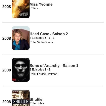
Miss Yvonne
2008
Rôle: -
Head Case - Saison 2
3 Episodes
5
-
7
-
8
2008
Rôle: Viola Goode
Sons of Anarchy - Saison 1
2 Episodes
1
-
2
2008
Rôle: Louise Hoffman
Shuttle
2008
Rôle: Jules