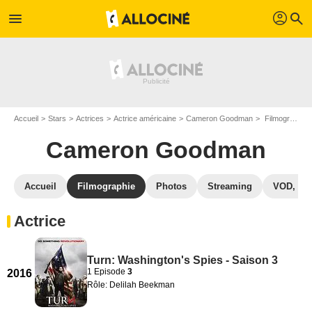
profil
menu
search
Accueil
Stars
Actrices
Actrice américaine
Cameron Goodman
Filmographie Cameron Goodman
Cameron Goodman
Accueil
Filmographie
Photos
Streaming
VOD, DV
Actrice
Turn: Washington's Spies - Saison 3
1 Episode
3
2016
Rôle: Delilah Beekman