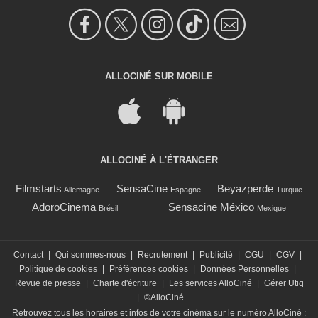
ALLOCINÉ SUR MOBILE
ALLOCINÉ À L'ÉTRANGER
Filmstarts
SensaCine
Beyazperde
Allemagne
Espagne
Turquie
AdoroCinema
Sensacine México
Brésil
Mexique
Contact
|
Qui sommes-nous
|
Recrutement
|
Publicité
|
CGU
|
CGV
|
Politique de cookies
|
Préférences cookies
|
Données Personnelles
|
Revue de presse
|
Charte d'écriture
|
Les services AlloCiné
|
Gérer Utiq
|
©AlloCiné
Retrouvez tous les horaires et infos de votre cinéma sur le numéro AlloCiné :