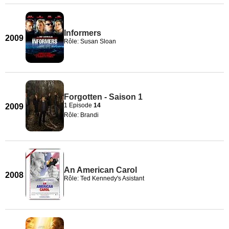
Informers
2009
Rôle: Susan Sloan
Forgotten - Saison 1
1 Episode
14
2009
Rôle: Brandi
An American Carol
2008
Rôle: Ted Kennedy's Asistant