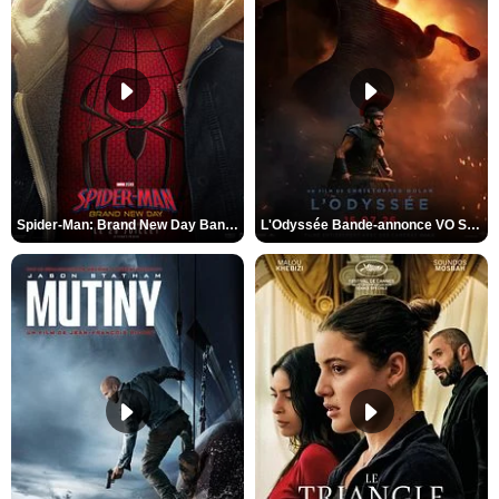
Spider-Man: Brand New Day Bande-annonce VO STFR
L'Odyssée Bande-annonce VO STFR