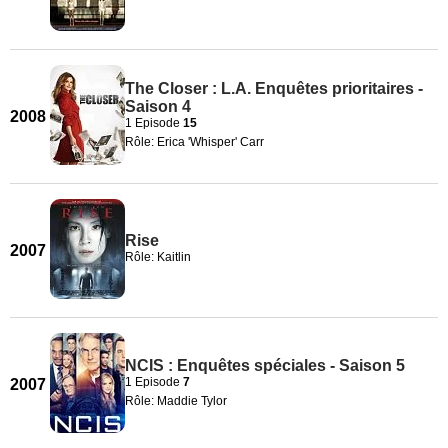
The Closer : L.A. Enquêtes prioritaires -
Saison 4
2008
1 Episode
15
Rôle: Erica 'Whisper' Carr
Rise
2007
Rôle: Kaitlin
NCIS : Enquêtes spéciales - Saison 5
1 Episode
7
2007
Rôle: Maddie Tylor