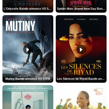
L'Odyssée Bande-annonce VO STFR
Spider-Man: Brand New Day Bande-annonce VO STFR
Mutiny Bande-annonce VO STFR
Les Silences de Riyad Bande-annonce VO STFR