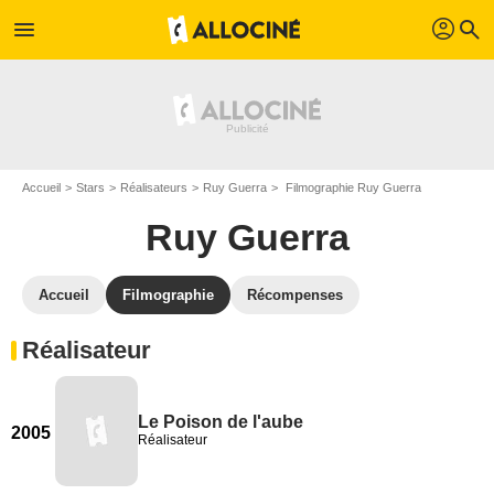
profil
menu
search
Accueil
Stars
Réalisateurs
Ruy Guerra
Filmographie Ruy Guerra
Ruy Guerra
Accueil
Filmographie
Récompenses
Réalisateur
Le Poison de l'aube
2005
Réalisateur