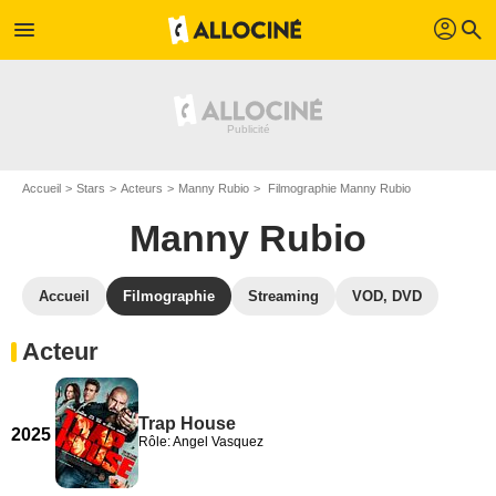
profil
menu
search
Accueil
Stars
Acteurs
Manny Rubio
Filmographie Manny Rubio
Manny Rubio
Accueil
Filmographie
Streaming
VOD, DVD
Acteur
Trap House
2025
Rôle: Angel Vasquez