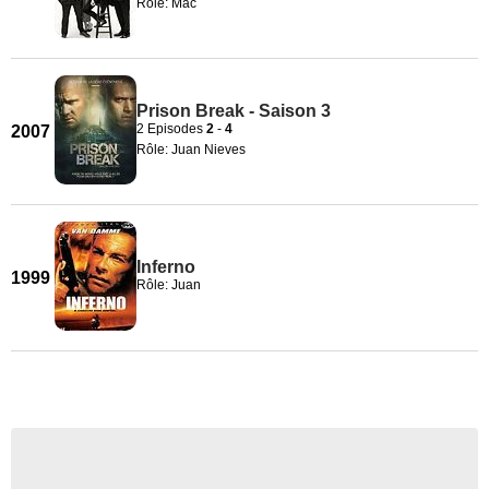
Rôle: Mac
Prison Break - Saison 3
2 Episodes
2
-
4
2007
Rôle: Juan Nieves
Inferno
1999
Rôle: Juan