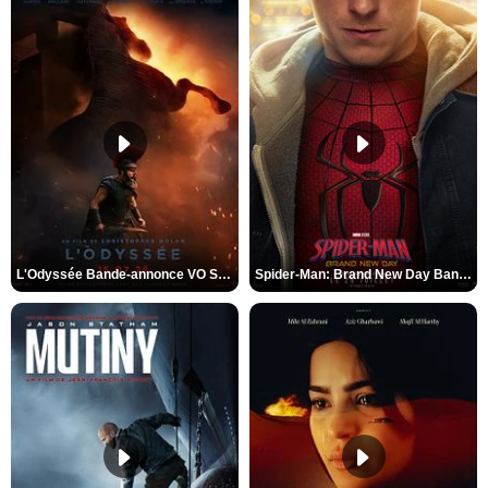
L'Odyssée Bande-annonce VO STFR
Spider-Man: Brand New Day Bande-annonce VO STFR