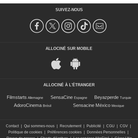
SUIVEZ-NOUS
ALLOCINÉ SUR MOBILE
ALLOCINÉ À L'ÉTRANGER
Filmstarts
SensaCine
Beyazperde
Allemagne
Espagne
Turquie
AdoroCinema
Sensacine México
Brésil
Mexique
Contact
|
Qui sommes-nous
|
Recrutement
|
Publicité
|
CGU
|
CGV
|
Politique de cookies
|
Préférences cookies
|
Données Personnelles
|