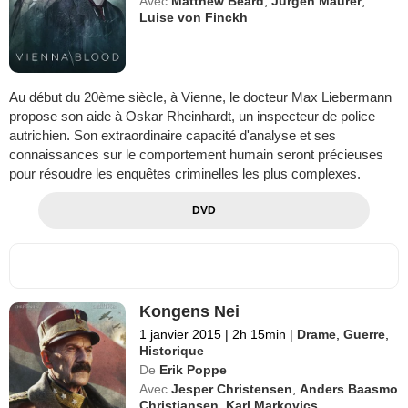
Avec
Matthew Beard
,
Jürgen Maurer
,
Luise von Finckh
Au début du 20ème siècle, à Vienne, le docteur Max Liebermann
propose son aide à Oskar Rheinhardt, un inspecteur de police
autrichien. Son extraordinaire capacité d'analyse et ses
connaissances sur le comportement humain seront précieuses
pour résoudre les enquêtes criminelles les plus complexes.
DVD
Kongens Nei
1 janvier 2015
|
2h 15min
|
Drame
,
Guerre
,
Historique
De
Erik Poppe
Avec
Jesper Christensen
,
Anders Baasmo
Christiansen
,
Karl Markovics