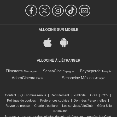
ALLOCINÉ SUR MOBILE
ALLOCINÉ À L'ÉTRANGER
Filmstarts
SensaCine
Beyazperde
Allemagne
Espagne
Turquie
AdoroCinema
Sensacine México
Brésil
Mexique
Contact
|
Qui sommes-nous
|
Recrutement
|
Publicité
|
CGU
|
CGV
|
Politique de cookies
|
Préférences cookies
|
Données Personnelles
|
Revue de presse
|
Charte d'écriture
|
Les services AlloCiné
|
Gérer Utiq
|
©AlloCiné
Retrouvez tous les horaires et infos de votre cinéma sur le numéro AlloCiné :