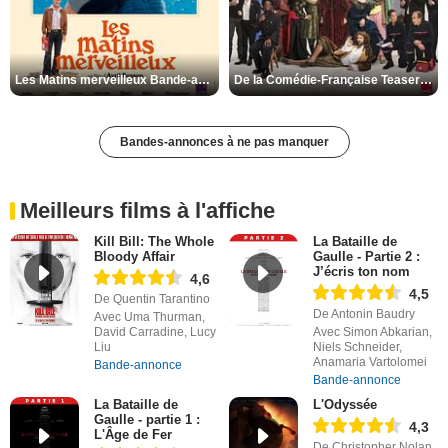
Les Matins merveilleux Bande-annonce VF
De la Comédie-Française Teaser VF
Bandes-annonces à ne pas manquer
Meilleurs films à l'affiche
Kill Bill: The Whole
La Bataille de
Bloody Affair
Gaulle - Partie 2 :
J’écris ton nom
4,6
4,5
De Quentin Tarantino
De Antonin Baudry
Avec Uma Thurman,
David Carradine, Lucy
Avec Simon Abkarian,
Liu
Niels Schneider,
Anamaria Vartolomei
Bande-annonce
Bande-annonce
La Bataille de
L'Odyssée
Gaulle - partie 1 :
4,3
L'Âge de Fer
De Christopher Nolan