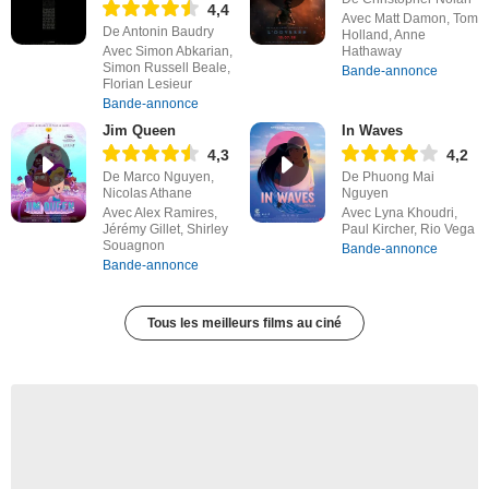
4,4
Avec Matt Damon, Tom
De Antonin Baudry
Holland, Anne
Avec Simon Abkarian,
Hathaway
Simon Russell Beale,
Bande-annonce
Florian Lesieur
Bande-annonce
Jim Queen
In Waves
4,3
4,2
De Marco Nguyen,
De Phuong Mai
Nicolas Athane
Nguyen
Avec Alex Ramires,
Avec Lyna Khoudri,
Jérémy Gillet, Shirley
Paul Kircher, Rio Vega
Souagnon
Bande-annonce
Bande-annonce
Tous les meilleurs films au ciné