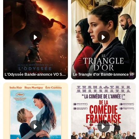
L'Odyssée Bande-annonce VO STFR
Le Triangle d'or Bande-annonce VF