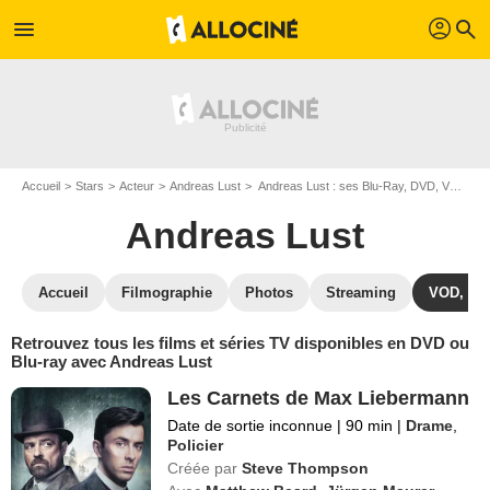
profil
menu
search
Accueil
Stars
Acteur
Andreas Lust
Andreas Lust : ses Blu-Ray, DVD, VOD, SVOD
Andreas Lust
Accueil
Filmographie
Photos
Streaming
VOD, DV
Retrouvez tous les films et séries TV disponibles en DVD ou
Blu-ray avec Andreas Lust
Les Carnets de Max Liebermann
Date de sortie inconnue
|
90 min
|
Drame
,
Policier
Créée par
Steve Thompson