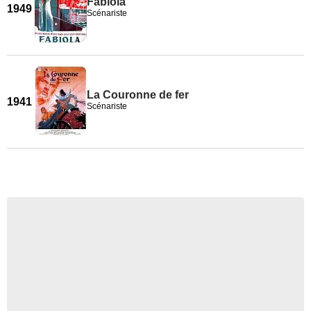
Fabiola
1949
Scénariste
La Couronne de fer
1941
Scénariste