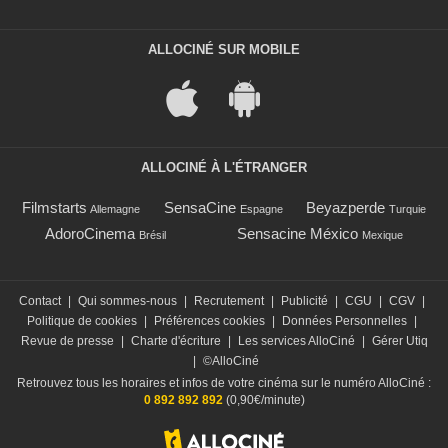
ALLOCINÉ SUR MOBILE
ALLOCINÉ À L'ÉTRANGER
Filmstarts
SensaCine
Beyazperde
Allemagne
Espagne
Turquie
AdoroCinema
Sensacine México
Brésil
Mexique
Contact
|
Qui sommes-nous
|
Recrutement
|
Publicité
|
CGU
|
CGV
|
Politique de cookies
|
Préférences cookies
|
Données Personnelles
|
Revue de presse
|
Charte d'écriture
|
Les services AlloCiné
|
Gérer Utiq
|
©AlloCiné
Retrouvez tous les horaires et infos de votre cinéma sur le numéro AlloCiné :
0 892 892 892
(0,90€/minute)