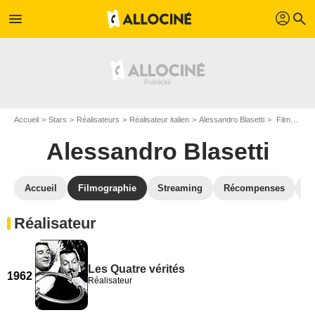
profil
menu
search
Accueil
Stars
Réalisateurs
Réalisateur italien
Alessandro Blasetti
Filmographie Alessandro Blasetti
Alessandro Blasetti
Accueil
Filmographie
Streaming
Récompenses
V
Réalisateur
Les Quatre vérités
1962
Réalisateur