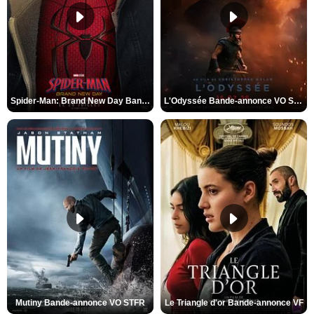
Spider-Man: Brand New Day Bande-annonce VO STFR
L'Odyssée Bande-annonce VO STFR
Mutiny Bande-annonce VO STFR
Le Triangle d'or Bande-annonce VF