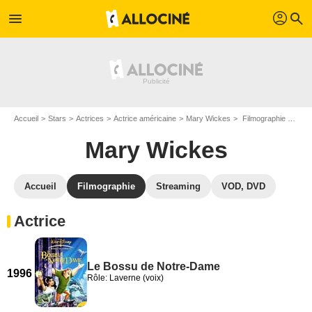
profil
menu
search
Accueil
Stars
Actrices
Actrice américaine
Mary Wickes
Filmographie Mary Wickes
Mary Wickes
Accueil
Filmographie
Streaming
VOD, DVD
Actrice
Le Bossu de Notre-Dame
1996
Rôle: Laverne (voix)