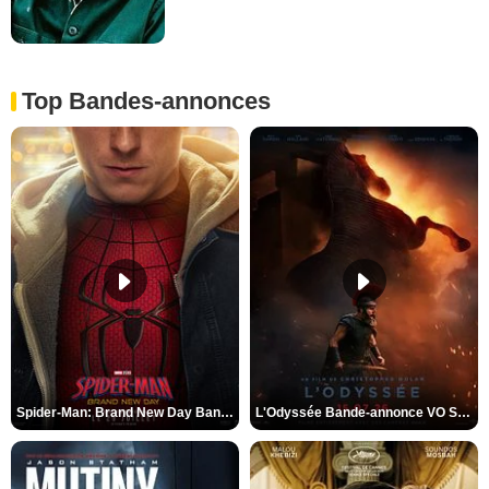
Top Bandes-annonces
Spider-Man: Brand New Day Bande-annonce VO STFR
L'Odyssée Bande-annonce VO STFR