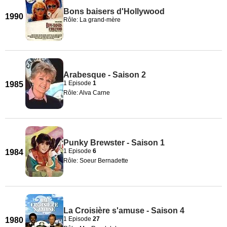
Bons baisers d'Hollywood
1990
Rôle: La grand-mère
Arabesque - Saison 2
1 Episode
1
1985
Rôle: Alva Carne
Punky Brewster - Saison 1
1 Episode
6
1984
Rôle: Soeur Bernadette
La Croisière s'amuse - Saison 4
1 Episode
27
1980