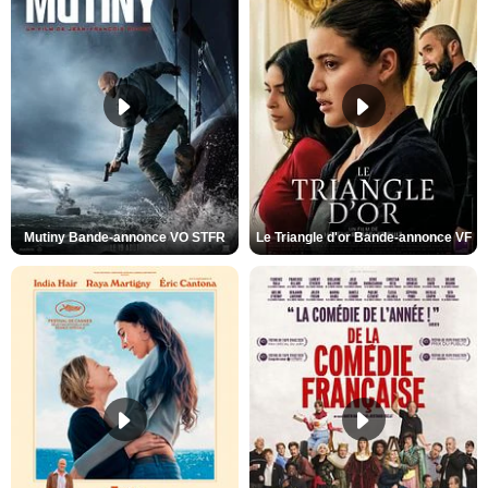
Mutiny Bande-annonce VO STFR
Le Triangle d'or Bande-annonce VF