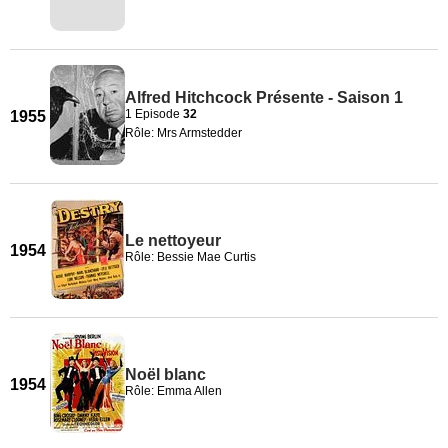
Alfred Hitchcock Présente - Saison 1
1 Episode
32
1955
Rôle: Mrs Armstedder
Le nettoyeur
1954
Rôle: Bessie Mae Curtis
Noël blanc
1954
Rôle: Emma Allen