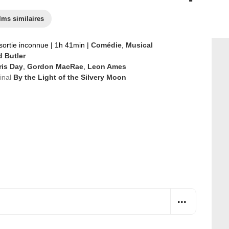
lms similaires
sortie inconnue
|
1h 41min
|
Comédie
,
Musical
d Butler
ris Day
,
Gordon MacRae
,
Leon Ames
ginal
By the Light of the Silvery Moon