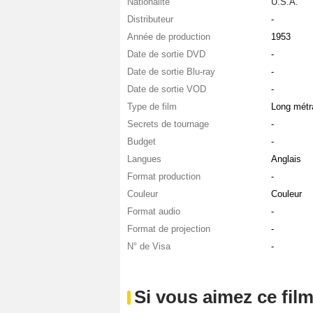
Nationalité
U.S.A.
Distributeur
-
Année de production
1953
Date de sortie DVD
-
Date de sortie Blu-ray
-
Date de sortie VOD
-
Type de film
Long métr
Secrets de tournage
-
Budget
-
Langues
Anglais
Format production
-
Couleur
Couleur
Format audio
-
Format de projection
-
N° de Visa
-
Si vous aimez ce film