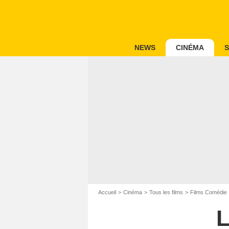
NEWS
CINÉMA
S
Accueil
Cinéma
Tous les films
Films Comédie
L