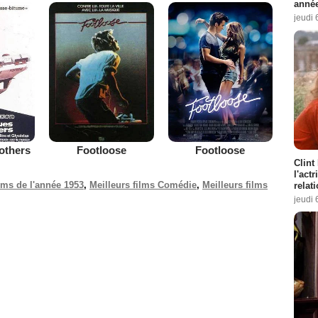
année
jeudi 
others
Footloose
Footloose
Clint
l'act
ilms de l'année 1953
,
Meilleurs films Comédie
,
Meilleurs films
relat
jeudi 