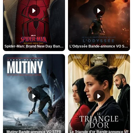
Spider-Man: Brand New Day Bande-annonce VO STFR
L'Odyssée Bande-annonce VO STFR
Mutiny Bande-annonce VO STFR
Le Triangle d'or Bande-annonce VF