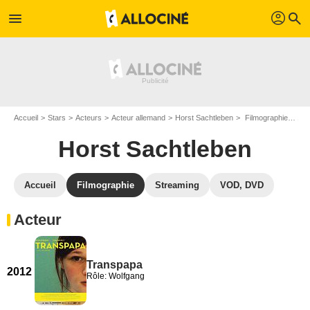
profil
menu
search
Accueil
Stars
Acteurs
Acteur allemand
Horst Sachtleben
Filmographie Horst Sachtleben
Horst Sachtleben
Accueil
Filmographie
Streaming
VOD, DVD
Acteur
Transpapa
2012
Rôle: Wolfgang