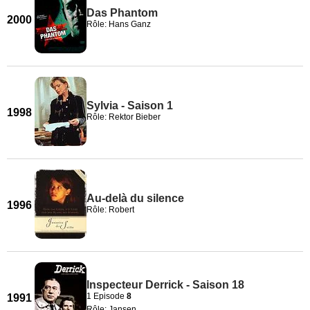
Das Phantom
2000
Rôle: Hans Ganz
Sylvia - Saison 1
1998
Rôle: Rektor Bieber
Au-delà du silence
1996
Rôle: Robert
Inspecteur Derrick - Saison 18
1 Episode
8
1991
Rôle: Jansen