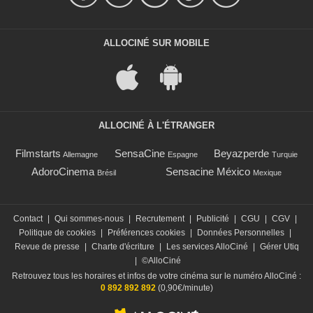
ALLOCINÉ SUR MOBILE
ALLOCINÉ À L'ÉTRANGER
Filmstarts
SensaCine
Beyazperde
Allemagne
Espagne
Turquie
AdoroCinema
Sensacine México
Brésil
Mexique
Contact
|
Qui sommes-nous
|
Recrutement
|
Publicité
|
CGU
|
CGV
|
Politique de cookies
|
Préférences cookies
|
Données Personnelles
|
Revue de presse
|
Charte d'écriture
|
Les services AlloCiné
|
Gérer Utiq
|
©AlloCiné
Retrouvez tous les horaires et infos de votre cinéma sur le numéro AlloCiné :
0 892 892 892
(0,90€/minute)