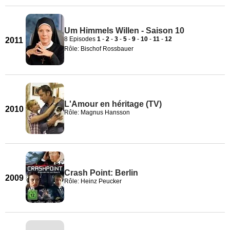
Um Himmels Willen - Saison 10
8 Episodes
1
-
2
-
3
-
5
-
9
-
10
-
11
-
12
2011
Rôle: Bischof Rossbauer
L'Amour en héritage (TV)
2010
Rôle: Magnus Hansson
Crash Point: Berlin
2009
Rôle: Heinz Peucker