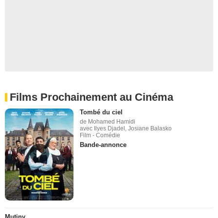
Films Prochainement au Cinéma
Tombé du ciel
de Mohamed Hamidi
avec Ilyes Djadel, Josiane Balasko
Film - Comédie
Bande-annonce
Mutiny