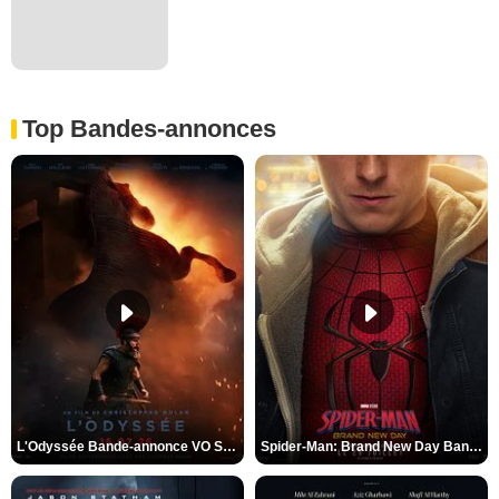
Top Bandes-annonces
L'Odyssée Bande-annonce VO STFR
Spider-Man: Brand New Day Bande-annonce VO STFR