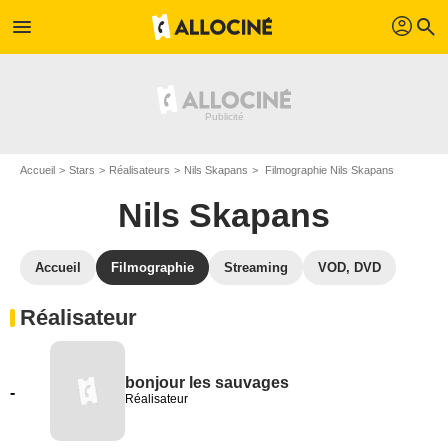
profil
menu
search
Accueil
Stars
Réalisateurs
Nils Skapans
Filmographie Nils Skapans
Nils Skapans
Accueil
Filmographie
Streaming
VOD, DVD
Réalisateur
bonjour les sauvages
-
Réalisateur