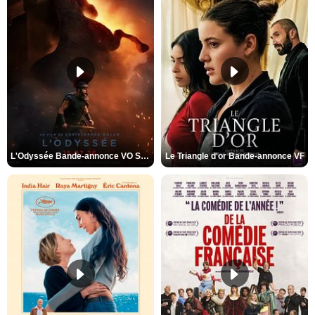
L'Odyssée Bande-annonce VO STFR
Le Triangle d'or Bande-annonce VF