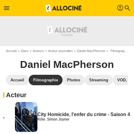
profil
menu
search
Accueil
Stars
Acteurs
Acteur australien
Daniel MacPherson
Filmographie Daniel MacPherson
Daniel MacPherson
Accueil
Filmographie
Photos
Streaming
VOD, DV
Acteur
City Homicide, l'enfer du crime - Saison 4
-
Rôle: Simon Joyner