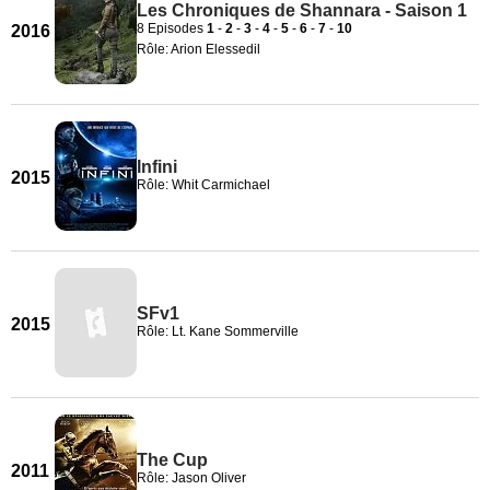
Les Chroniques de Shannara - Saison 1
8 Episodes
1
-
2
-
3
-
4
-
5
-
6
-
7
-
10
2016
Rôle: Arion Elessedil
Infini
2015
Rôle: Whit Carmichael
SFv1
2015
Rôle: Lt. Kane Sommerville
The Cup
2011
Rôle: Jason Oliver