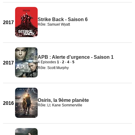
Strike Back - Saison 6
2017
Rôle: Samuel Wyatt
APB : Alerte d'urgence - Saison 1
4 Episodes
1
-
2
-
4
-
5
2017
Rôle: Scott Murphy
Osiris, la 9ème planète
2016
Rôle: Lt. Kane Sommerville