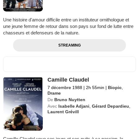
Une histoire d'amour difficile entre un instituteur ornithologue et
une jeune femme de retour dans son pays sur fond de lutte entre
chasseurs et defenseurs de la nature.
STREAMING
Camille Claudel
7 décembre 1988
|
2h 55min
|
Biopic
,
Drame
De
Bruno Nuytten
Avec
Isabelle Adjani
,
Gérard Depardieu
,
Laurent Grévill
Camille Claudel voue ses jours et ses nuits à sa passion, la