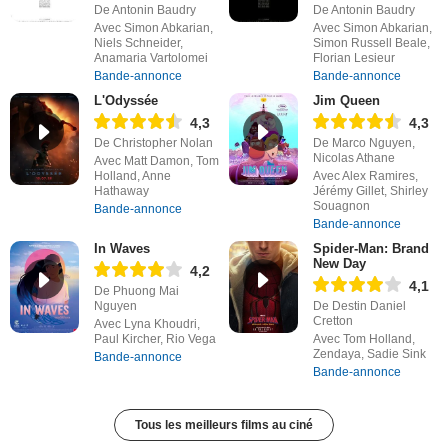
De Antonin Baudry
De Antonin Baudry
Avec Simon Abkarian,
Avec Simon Abkarian,
Niels Schneider,
Simon Russell Beale,
Anamaria Vartolomei
Florian Lesieur
Bande-annonce
Bande-annonce
L'Odyssée
Jim Queen
4,3
4,3
De Christopher Nolan
De Marco Nguyen,
Nicolas Athane
Avec Matt Damon, Tom
Holland, Anne
Avec Alex Ramires,
Hathaway
Jérémy Gillet, Shirley
Souagnon
Bande-annonce
Bande-annonce
In Waves
Spider-Man: Brand
New Day
4,2
4,1
De Phuong Mai
Nguyen
De Destin Daniel
Cretton
Avec Lyna Khoudri,
Paul Kircher, Rio Vega
Avec Tom Holland,
Zendaya, Sadie Sink
Bande-annonce
Bande-annonce
Tous les meilleurs films au ciné