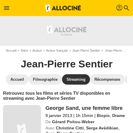
profil
menu
search
Accueil
Stars
Acteur
Acteur français
Jean-Pierre Sentier
Jean-Pierre Sentier : Films et séries online
Jean-Pierre Sentier
Accueil
Filmographie
Streaming
Récompenses
V
Retrouvez tous les films et séries TV disponibles en
streaming avec Jean-Pierre Sentier
George Sand, une femme libre
9 janvier 2013
|
1h 15min
|
Biopic
,
Drame
De
Gérard Poitou-Weber
Avec
Christine Citti
,
Serge Avédikian
,