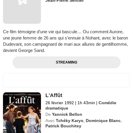
Jean-Pierre Sentier
Ce film témoigne d’une vie qui bascule… Ou comment Aurore,
une jeune femme de 26 ans qui s’ennuie à Nohant, avec le baron
Dudevant, son campagnard de mari aux allures de gentilhomme,
devient George Sand.
STREAMING
L'Affût
26 février 1992
|
1h 43min
|
Comédie
dramatique
De
Yannick Bellon
Avec
Tchéky Karyo
,
Dominique Blanc
,
Patrick Bouchitey