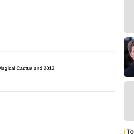
 Magical Cactus and 2012
To