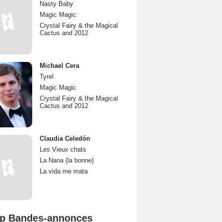
Nasty Baby
Magic Magic
Crystal Fairy & the Magical
Cactus and 2012
Michael Cera
Tyrel
Magic Magic
Crystal Fairy & the Magical
Cactus and 2012
Claudia Celedón
Les Vieux chats
La Nana (la bonne)
La vida me mata
p Bandes-annonces
Mutiny Bande-annonce VO STFR
Spider-Man: Brand New Day Bande-annonce VO STFR
L'Odyssée Bande-annonce VO STFR