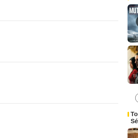
To
Sé