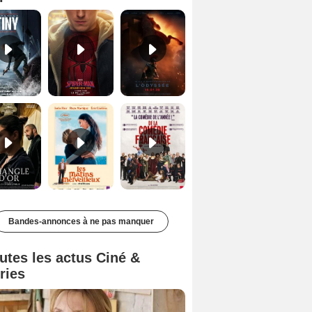
Le Triangle d'or Bande-annonce VF
Les Matins merveilleux Bande-annonce VF
De la Comédie-Française Teaser VF
Bandes-annonces à ne pas manquer
utes les actus Ciné &
ries