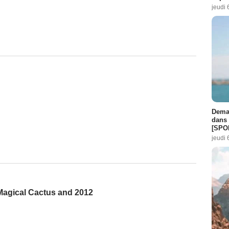
jeudi 
Demai
dans 
[SPO
jeudi 
 Magical Cactus and 2012