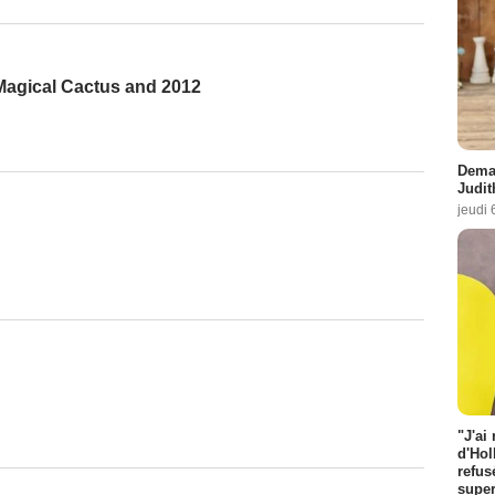
 Magical Cactus and 2012
Demai
Judit
jeudi 
"J'ai
d'Hol
refus
super