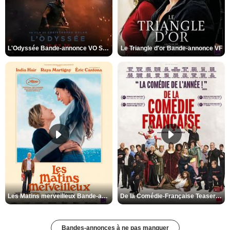
L'Odyssée Bande-annonce VO STFR
Le Triangle d'or Bande-annonce VF
Les Matins merveilleux Bande-annonce VF
De la Comédie-Française Teaser VF
Bandes-annonces à ne pas manquer