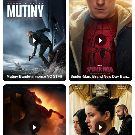
Mutiny Bande-annonce VO STFR
Spider-Man: Brand New Day Bande-annonce VO STFR