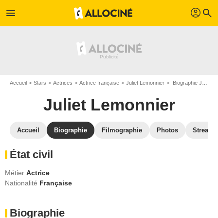
profil
menu
search
Accueil
Stars
Actrices
Actrice française
Juliet Lemonnier
Biographie Juliet Lemonnier
Juliet Lemonnier
Accueil
Biographie
Filmographie
Photos
Streami
État civil
Métier
Actrice
Nationalité
Française
Biographie