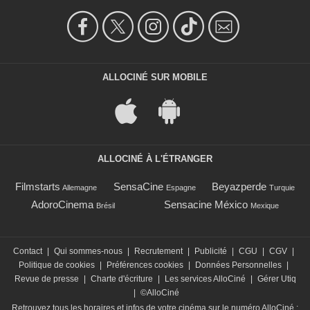
ALLOCINÉ SUR MOBILE
ALLOCINÉ À L'ÉTRANGER
Filmstarts
SensaCine
Beyazperde
Allemagne
Espagne
Turquie
AdoroCinema
Sensacine México
Brésil
Mexique
Contact
|
Qui sommes-nous
|
Recrutement
|
Publicité
|
CGU
|
CGV
|
Politique de cookies
|
Préférences cookies
|
Données Personnelles
|
Revue de presse
|
Charte d'écriture
|
Les services AlloCiné
|
Gérer Utiq
|
©AlloCiné
Retrouvez tous les horaires et infos de votre cinéma sur le numéro AlloCiné :