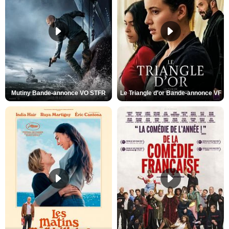
Mutiny Bande-annonce VO STFR
Le Triangle d'or Bande-annonce VF