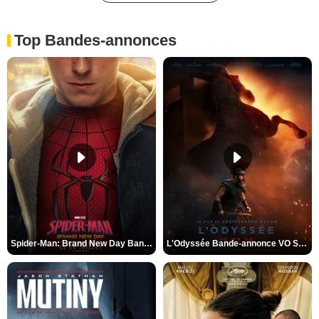
Top Bandes-annonces
Spider-Man: Brand New Day Bande-annonce VO STFR
L'Odyssée Bande-annonce VO STFR