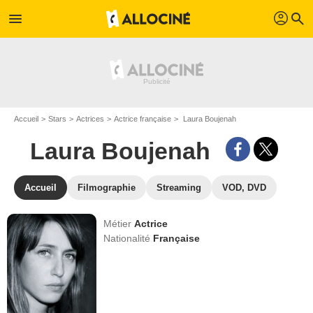
profil
menu
search
Accueil
Stars
Actrices
Actrice française
Laura Boujenah
Laura Boujenah
Accueil
Filmographie
Streaming
VOD, DVD
Métier
Actrice
Nationalité
Française