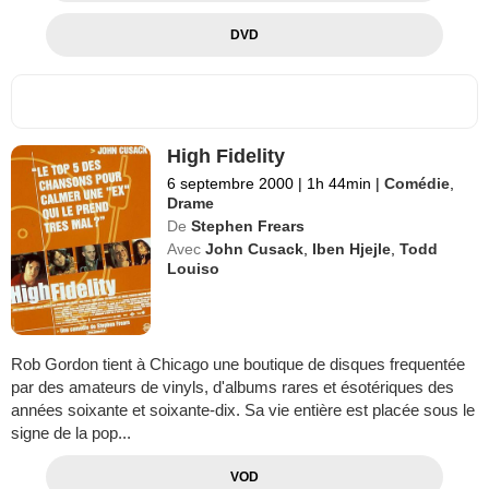
DVD
High Fidelity
6 septembre 2000
|
1h 44min
|
Comédie
,
Drame
De
Stephen Frears
Avec
John Cusack
,
Iben Hjejle
,
Todd
Louiso
Rob Gordon tient à Chicago une boutique de disques frequentée
par des amateurs de vinyls, d'albums rares et ésotériques des
années soixante et soixante-dix. Sa vie entière est placée sous le
signe de la pop...
VOD