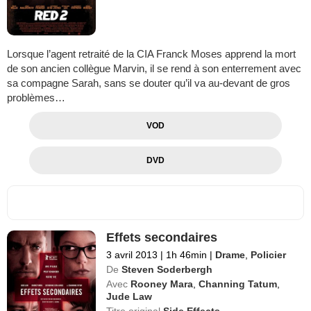
Lorsque l’agent retraité de la CIA Franck Moses apprend la mort
de son ancien collègue Marvin, il se rend à son enterrement avec
sa compagne Sarah, sans se douter qu’il va au-devant de gros
problèmes…
VOD
DVD
Effets secondaires
3 avril 2013
|
1h 46min
|
Drame
,
Policier
De
Steven Soderbergh
Avec
Rooney Mara
,
Channing Tatum
,
Jude Law
Titre original
Side Effects