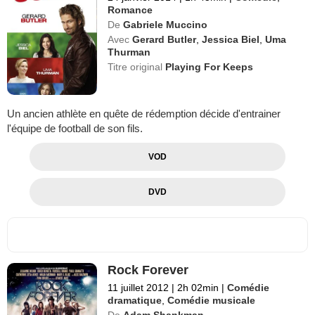
Romance
De
Gabriele Muccino
Avec
Gerard Butler
,
Jessica Biel
,
Uma
Thurman
Titre original
Playing For Keeps
Un ancien athlète en quête de rédemption décide d'entrainer
l'équipe de football de son fils.
VOD
DVD
Rock Forever
11 juillet 2012
|
2h 02min
|
Comédie
dramatique
,
Comédie musicale
De
Adam Shankman