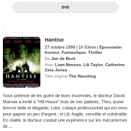
DVD
Hantise
27 octobre 1999
|
1h 53min
|
Epouvante-
horreur
,
Fantastique
,
Thriller
De
Jan de Bont
Avec
Liam Neeson
,
Lili Taylor
,
Catherine
Zeta-Jones
Titre original
The Haunting
Sous prétexte de les guérir de leurs insomnies, le docteur David
Marrow a invité à "Hill House" trois de ses patients, Theo, jeune
femme belle et élégante; Luke, cobaye professionnel qui est venu
pour gagner un peu d'argent ; et Lili, fragile, sensible et vulnérable.
En réalité, le docteur conduit une expérience sur les mécanismes
de ...