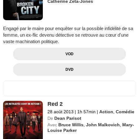
Catherine Zeta-Jones
Engagé par le maire pour enquêter sur la possible infidélité de sa
femme, un ex-flic devenu détective se retrouve au cœur d'une
vaste machination politique.
VOD
DVD
Red 2
28 août 2013
|
1h 57min
|
Action
,
Comédie
De
Dean Parisot
Avec
Bruce Willis
,
John Malkovich
,
Mary-
Louise Parker