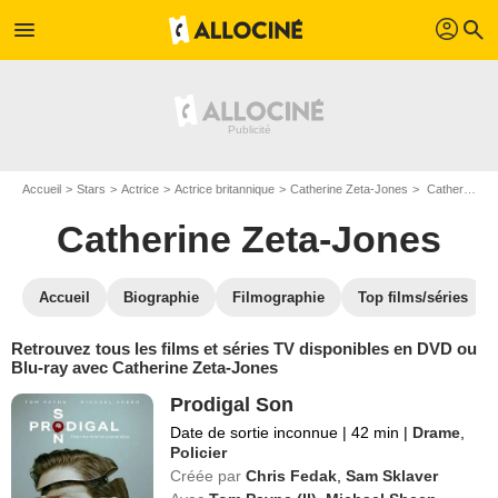
profil
menu
search
Accueil
Stars
Actrice
Actrice britannique
Catherine Zeta-Jones
Catherine Zeta-Jones : ses Blu-Ray, DVD, VOD, SVOD
Catherine Zeta-Jones
Accueil
Biographie
Filmographie
Top films/séries
Retrouvez tous les films et séries TV disponibles en DVD ou
Blu-ray avec Catherine Zeta-Jones
Prodigal Son
Date de sortie inconnue
|
42 min
|
Drame
,
Policier
Créée par
Chris Fedak
,
Sam Sklaver