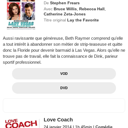
De
Stephen Frears
Avec
Bruce Willis
,
Rebecca Hall
,
Catherine Zeta-Jones
Titre original
Lay the Favorite
Aussi ravissante que généreuse, Beth Raymer comprend qu’elle
a tout intérêt à abandonner son métier de strip-teaseuse et quitte
donc la Floride pour devenir barmaid à Las Vegas. Alors qu’elle ne
trouve pas de travail, elle fait la connaissance de Dink, parieur
sportif professionnel.
VOD
DVD
Love Coach
24 janvier 2014
|
1h 45min
|
Comédie
,