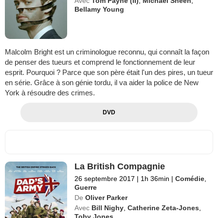
Avec
Tom Payne (II)
,
Michael Sheen
,
Bellamy Young
Malcolm Bright est un criminologue reconnu, qui connaît la façon
de penser des tueurs et comprend le fonctionnement de leur
esprit. Pourquoi ? Parce que son père était l'un des pires, un tueur
en série. Grâce à son génie tordu, il va aider la police de New
York à résoudre des crimes.
DVD
La British Compagnie
26 septembre 2017
|
1h 36min
|
Comédie
,
Guerre
De
Oliver Parker
Avec
Bill Nighy
,
Catherine Zeta-Jones
,
Toby Jones