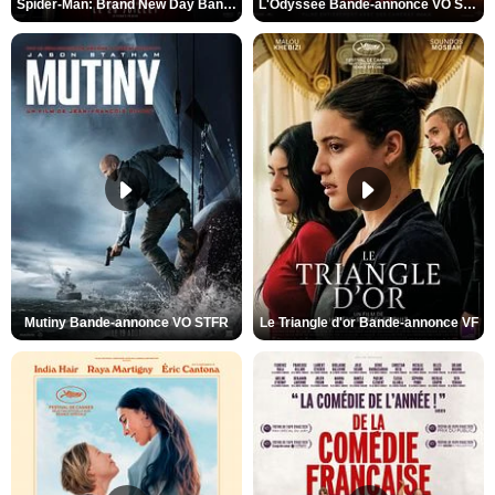
Spider-Man: Brand New Day Bande-annonce VO STFR
L'Odyssée Bande-annonce VO STFR
Mutiny Bande-annonce VO STFR
Le Triangle d'or Bande-annonce VF