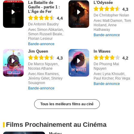
La Bataille de
L'Odyssée
Gaulle - partie 1 :
4,3
L'Âge de Fer
De Christopher Nolan
4,4
Avec Matt Damon, Tom
De Antonin Baudry
Holland, Anne
Avec Simon Abkarian,
Hathaway
Simon Russell Beale,
Bande-annonce
Florian Lesieur
Bande-annonce
Jim Queen
In Waves
4,3
4,2
De Marco Nguyen,
De Phuong Mai
Nicolas Athane
Nguyen
Avec Alex Ramires,
Avec Lyna Khoudri,
Jérémy Gillet, Shirley
Paul Kircher, Rio Vega
Souagnon
Bande-annonce
Bande-annonce
Tous les meilleurs films au ciné
Films Prochainement au Cinéma
Mutiny