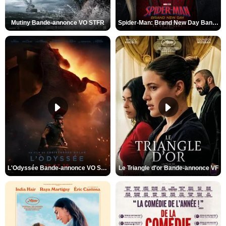
Mutiny Bande-annonce VO STFR
Spider-Man: Brand New Day Bande-annonce VO STFR
L'Odyssée Bande-annonce VO STFR
Le Triangle d'or Bande-annonce VF