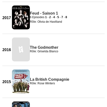
Feud - Saison 1
6 Episodes
1
-
2
-
4
-
5
-
7
-
8
2017
Rôle: Olivia de Havilland
The Godmother
2016
Rôle: Griselda Blanco
La British Compagnie
2015
Rôle: Rose Winters