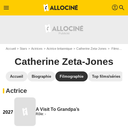
profil
menu
search
Accueil
Stars
Actrices
Actrice britannique
Catherine Zeta-Jones
Filmographie Catherine Zeta-Jones
Catherine Zeta-Jones
Accueil
Biographie
Filmographie
Top films/séries
Actrice
A Visit To Grandpa’s
2027
Rôle: -