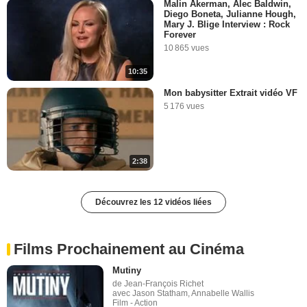
Malin Åkerman, Alec Baldwin,
Diego Boneta, Julianne Hough,
Mary J. Blige Interview : Rock
Forever
10 865 vues
10:35
Mon babysitter Extrait vidéo VF
5 176 vues
2:38
Découvrez les 12 vidéos liées
Films Prochainement au Cinéma
Mutiny
de Jean-François Richet
avec Jason Statham, Annabelle Wallis
Film - Action