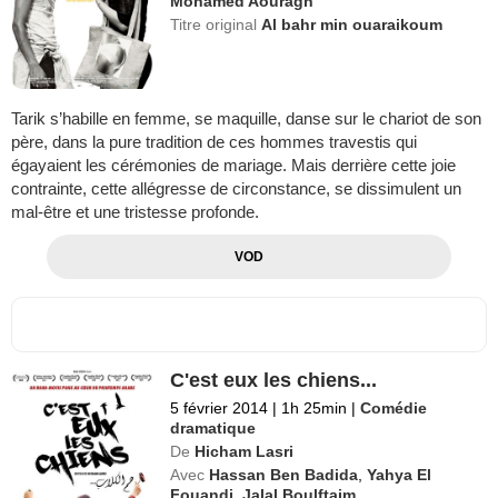
Mohamed Aouragh
Titre original
Al bahr min ouaraikoum
Tarik s’habille en femme, se maquille, danse sur le chariot de son
père, dans la pure tradition de ces hommes travestis qui
égayaient les cérémonies de mariage. Mais derrière cette joie
contrainte, cette allégresse de circonstance, se dissimulent un
mal-être et une tristesse profonde.
VOD
C'est eux les chiens...
5 février 2014
|
1h 25min
|
Comédie
dramatique
De
Hicham Lasri
Avec
Hassan Ben Badida
,
Yahya El
Fouandi
,
Jalal Boulftaim