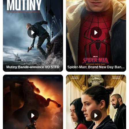
Mutiny Bande-annonce VO STFR
Spider-Man: Brand New Day Bande-annonce VO STFR