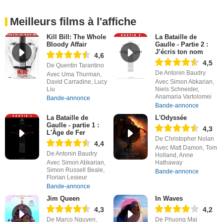
Meilleurs films à l'affiche
Kill Bill: The Whole
La Bataille de
Bloody Affair
Gaulle - Partie 2 :
J’écris ton nom
4,6
4,5
De Quentin Tarantino
De Antonin Baudry
Avec Uma Thurman,
David Carradine, Lucy
Avec Simon Abkarian,
Liu
Niels Schneider,
Anamaria Vartolomei
Bande-annonce
Bande-annonce
La Bataille de
L'Odyssée
Gaulle - partie 1 :
4,3
L'Âge de Fer
De Christopher Nolan
4,4
Avec Matt Damon, Tom
De Antonin Baudry
Holland, Anne
Avec Simon Abkarian,
Hathaway
Simon Russell Beale,
Bande-annonce
Florian Lesieur
Bande-annonce
Jim Queen
In Waves
4,3
4,2
De Marco Nguyen,
De Phuong Mai