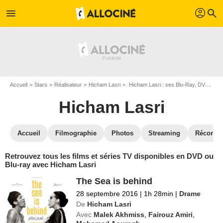
profil
menu
search
Accueil
Stars
Réalisateur
Hicham Lasri
Hicham Lasri : ses Blu-Ray, DVD, VOD, SVOD
Hicham Lasri
Accueil
Filmographie
Photos
Streaming
Récompe
Retrouvez tous les films et séries TV disponibles en DVD ou
Blu-ray avec Hicham Lasri
The Sea is behind
28 septembre 2016
|
1h 28min
|
Drame
De
Hicham Lasri
Avec
Malek Akhmiss
,
Fairouz Amiri
,