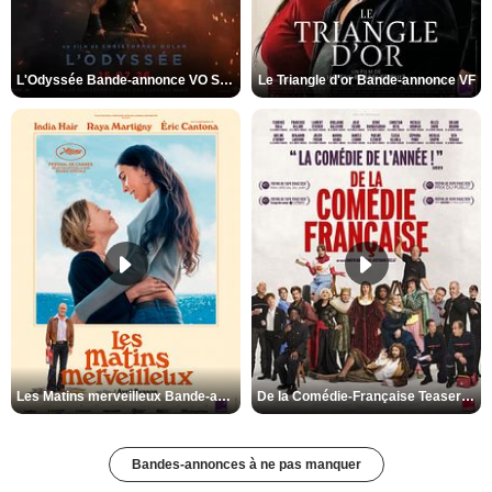
L'Odyssée Bande-annonce VO STFR
Le Triangle d'or Bande-annonce VF
Les Matins merveilleux Bande-annonce VF
De la Comédie-Française Teaser VF
Bandes-annonces à ne pas manquer