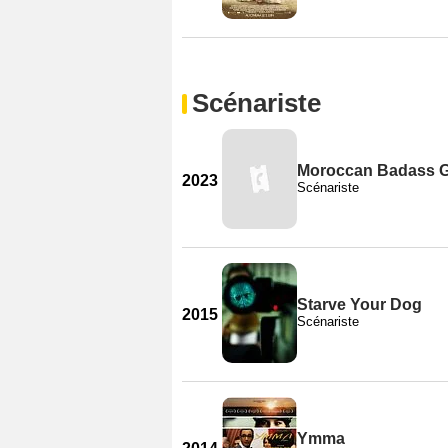
Scénariste
Moroccan Badass G
2023
Scénariste
Starve Your Dog
2015
Scénariste
Ymma