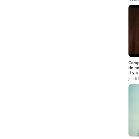
Campi
de no
il y 
jeudi 