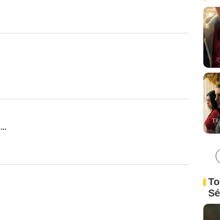
..
To
Sé