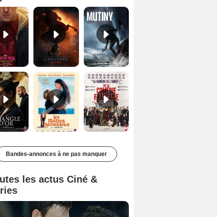
Le Triangle d'or Bande-annonce VF
Les Matins merveilleux Bande-annonce VF
De la Comédie-Française Teaser VF
Bandes-annonces à ne pas manquer
utes les actus Ciné &
ries