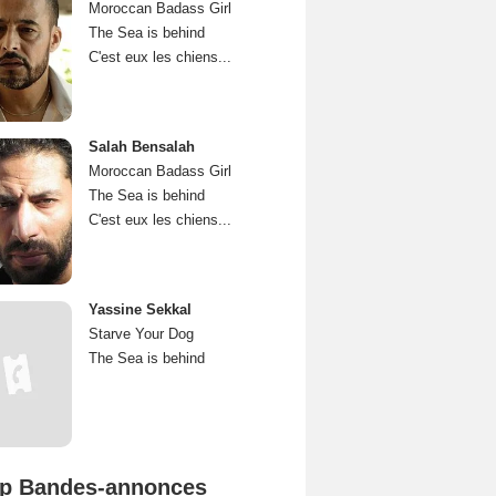
Moroccan Badass Girl
The Sea is behind
C'est eux les chiens...
Salah Bensalah
Moroccan Badass Girl
The Sea is behind
C'est eux les chiens...
Yassine Sekkal
Starve Your Dog
The Sea is behind
p Bandes-annonces
Spider-Man: Brand New Day Bande-annonce VO STFR
L'Odyssée Bande-annonce VO STFR
Mutiny Bande-annonce VO STFR