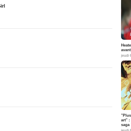
irl
Heate
avant
jeudi 
"Plus
art" :
saga 
jeudi 