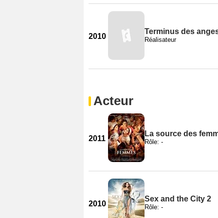
Terminus des ange
2010
Réalisateur
Acteur
La source des fem
2011
Rôle: -
Sex and the City 2
2010
Rôle: -