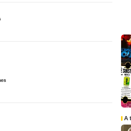
s
mes
A 