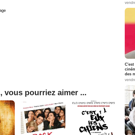
vendr
age
C'est
ciném
des m
vendr
, vous pourriez aimer ...