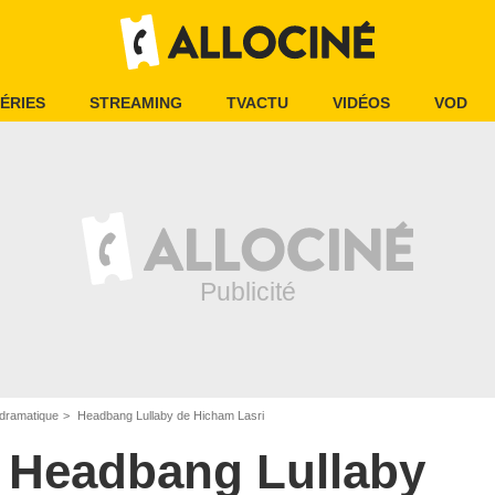
ÉRIES
STREAMING
TVACTU
VIDÉOS
VOD
dramatique
Headbang Lullaby de Hicham Lasri
Headbang Lullaby