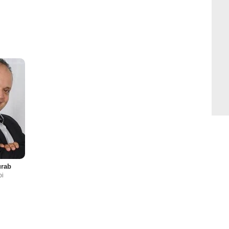
urab
bi