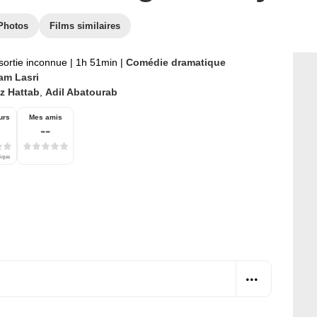
Photos
Films similaires
sortie inconnue
|
1h 51min
|
Comédie dramatique
am Lasri
z Hattab
,
Adil Abatourab
urs
Mes amis
--
tique