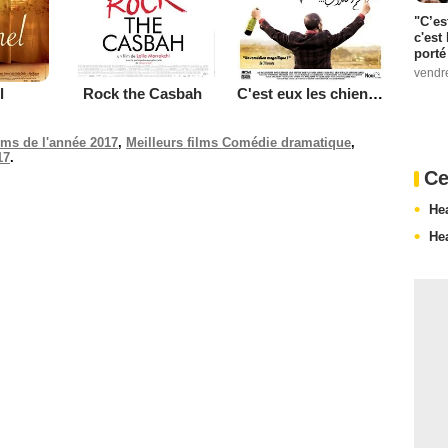
"C’es
c'est 
porté
vendr
l
Rock the Casbah
C'est eux les chiens...
ilms de l'année 2017
,
Meilleurs films Comédie dramatique
,
17
.
Ce
He
He