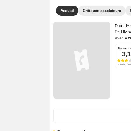
Accueil
Critiques spectateurs
Date de 
De
Hich
Avec
Azi
Spectate
3,1
4 notes, 1 cri