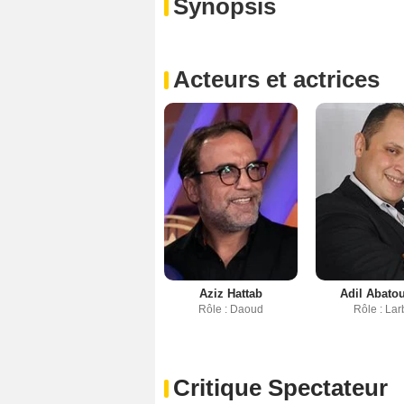
Synopsis
Acteurs et actrices
Aziz Hattab
Adil Abato
Rôle : Daoud
Rôle : Lar
Critique Spectateur