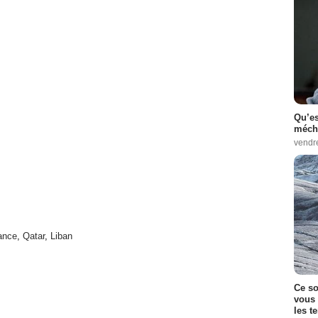
Qu’es
méch
vendr
ance
,
Qatar
,
Liban
Ce so
vous 
les t