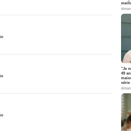
meill
diman
ie
"Je n
49 an
ie
maiso
série 
diman
ie