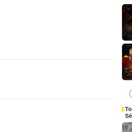
To
Sé