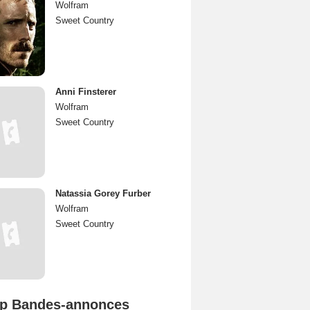
Wolfram
Sweet Country
Anni Finsterer
Wolfram
Sweet Country
Natassia Gorey Furber
Wolfram
Sweet Country
p Bandes-annonces
L'Odyssée Bande-annonce VO STFR
Spider-Man: Brand New Day Bande-annonce VO STFR
Mutiny Bande-annonce VO STFR