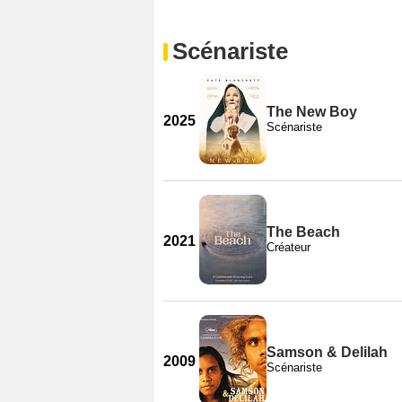
Scénariste
The New Boy
2025
Scénariste
The Beach
2021
Créateur
Samson & Delilah
2009
Scénariste