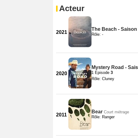
Acteur
The Beach - Saison
2021
Rôle: -
Mystery Road - Sai
1 Episode
3
2020
Rôle: Cluney
Bear
Court métrage
2011
Rôle: Ranger