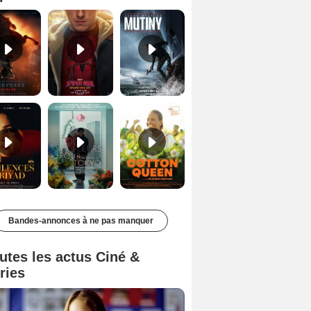
Les Silences de Riyad Bande-annonce VO STFR
Des Fleurs pour Tokyo Bande-annonce VO STFR
Cotton Queen Bande-annonce VO STFR
Bandes-annonces à ne pas manquer
utes les actus Ciné &
ries