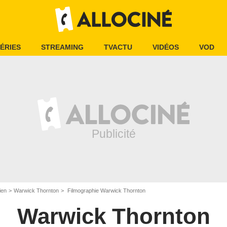
ÉRIES
STREAMING
TVACTU
VIDÉOS
VOD
ien
Warwick Thornton
Filmographie Warwick Thornton
Warwick Thornton