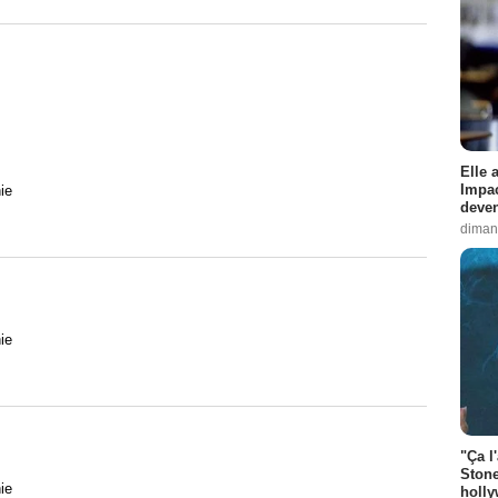
Elle 
Impac
ie
deven
diman
ie
"Ça l
Stone
ie
holly