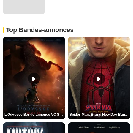
Top Bandes-annonces
L'Odyssée Bande-annonce VO STFR
Spider-Man: Brand New Day Bande-annonce VO STFR