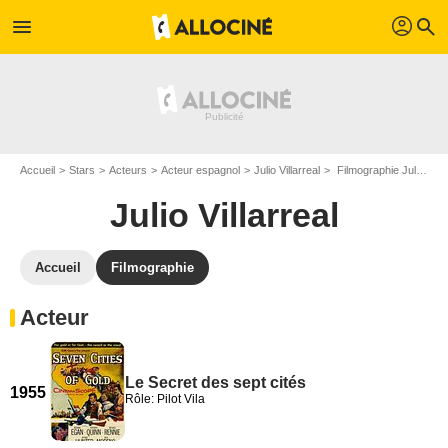
profil
menu
search
Accueil
Stars
Acteurs
Acteur espagnol
Julio Villarreal
Filmographie Julio Villarreal
Julio Villarreal
Accueil
Filmographie
Acteur
Le Secret des sept cités
1955
Rôle: Pilot Vila