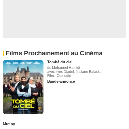
Films Prochainement au Cinéma
Tombé du ciel
de Mohamed Hamidi
avec Ilyes Djadel, Josiane Balasko
Film - Comédie
Bande-annonce
Mutiny