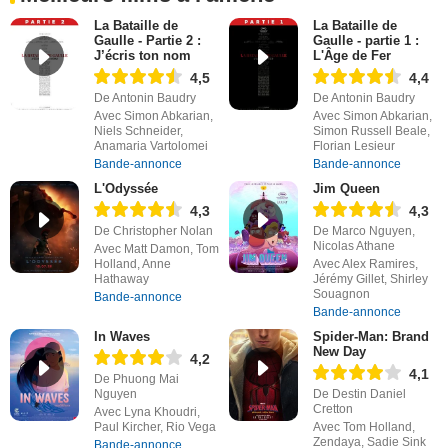
La Bataille de
La Bataille de
Gaulle - Partie 2 :
Gaulle - partie 1 :
J’écris ton nom
L'Âge de Fer
4,5
4,4
De Antonin Baudry
De Antonin Baudry
Avec Simon Abkarian,
Avec Simon Abkarian,
Niels Schneider,
Simon Russell Beale,
Anamaria Vartolomei
Florian Lesieur
Bande-annonce
Bande-annonce
L'Odyssée
Jim Queen
4,3
4,3
De Christopher Nolan
De Marco Nguyen,
Nicolas Athane
Avec Matt Damon, Tom
Holland, Anne
Avec Alex Ramires,
Hathaway
Jérémy Gillet, Shirley
Souagnon
Bande-annonce
Bande-annonce
In Waves
Spider-Man: Brand
New Day
4,2
4,1
De Phuong Mai
Nguyen
De Destin Daniel
Cretton
Avec Lyna Khoudri,
Paul Kircher, Rio Vega
Avec Tom Holland,
Zendaya, Sadie Sink
Bande-annonce