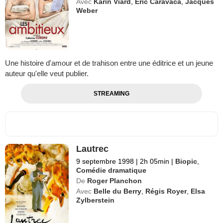
Avec
Karin Viard
,
Eric Caravaca
,
Jacques
Weber
Une histoire d'amour et de trahison entre une éditrice et un jeune
auteur qu'elle veut publier.
STREAMING
Lautrec
9 septembre 1998
|
2h 05min
|
Biopic
,
Comédie dramatique
De
Roger Planchon
Avec
Belle du Berry
,
Régis Royer
,
Elsa
Zylberstein