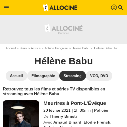
profil
menu
search
Accueil
Stars
Actrice
Actrice française
Hélène Babu
Hélène Babu : Films et séries online
Hélène Babu
Accueil
Filmographie
Streaming
VOD, DVD
Retrouvez tous les films et séries TV disponibles en
streaming avec Hélène Babu
Meurtres à Pont-L’Évêque
20 février 2021
|
1h 30min
|
Policier
De
Thierry Binisti
Avec
Arnaud Binard
,
Elodie Frenck
,