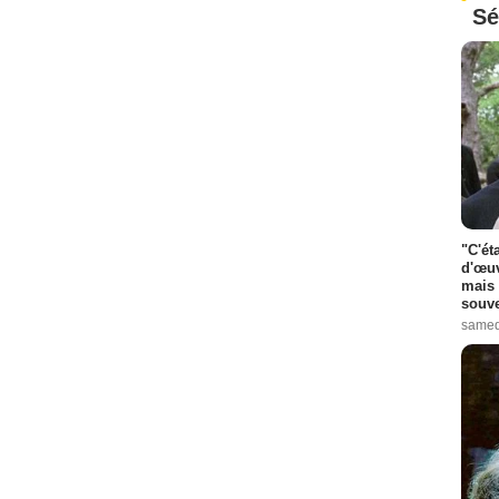
Sé
"C'ét
d'œuv
mais 
souve
samed