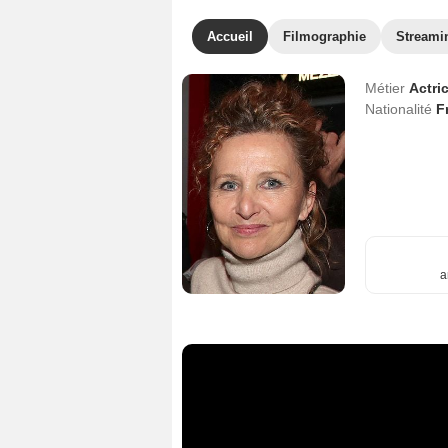
Accueil
Filmographie
Streami
Métier
Actri
Nationalité
F
a