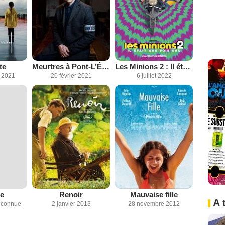
te
Meurtres à Pont-L’Évêque
Les Minions 2 : Il était une fois Gru
 2021
20 février 2021
6 juillet 2022
e
Renoir
Mauvaise fille
A 
inconnue
2 janvier 2013
28 novembre 2012