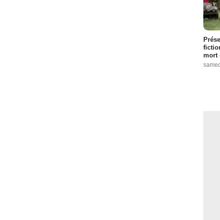
Prése
ficti
mort 
samed