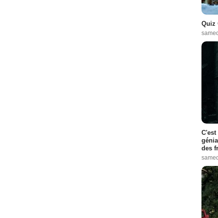
Quiz 
samed
C'est
génia
des f
samed