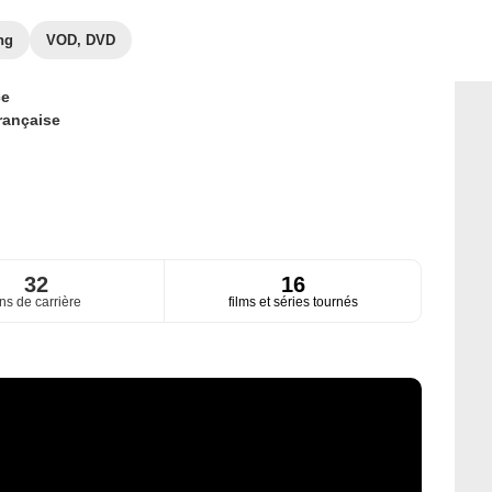
ng
VOD, DVD
ce
rançaise
32
16
ns de carrière
films et séries tournés