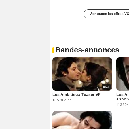
Voir toutes les offres V
Bandes-annonces
0:31
Les Ambitieux Teaser VF
Les A
annon
13 578 vues
113 804