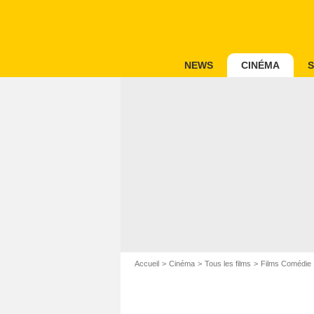
NEWS
CINÉMA
S
Accueil
Cinéma
Tous les films
Films Comédie