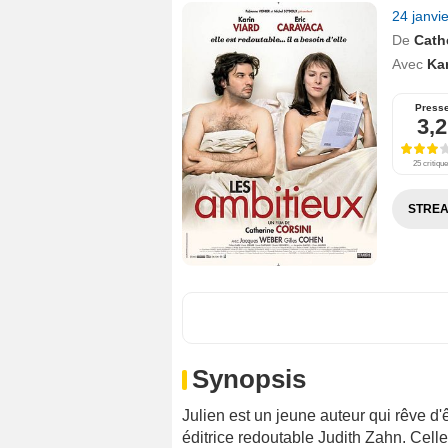
24 janvi
De
Cath
Avec
Kar
Press
3,2
25 critiqu
STREA
Synopsis
Julien est un jeune auteur qui rêve d'
éditrice redoutable Judith Zahn. Celle