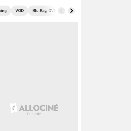
ming
VOD
Blu-Ray, DVD
Photos
Secrets de tournage