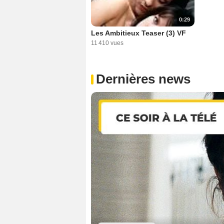
0:29
Les Ambitieux Teaser (3) VF
11 410 vues
Dernières news