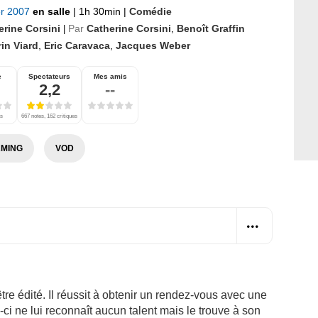
er 2007
en salle
|
1h 30min
|
Comédie
erine Corsini
Par
Catherine Corsini
,
Benoît Graffin
|
in Viard
,
Eric Caravaca
,
Jacques Weber
e
Spectateurs
Mes amis
2,2
--
es
667 notes, 162 critiques
MING
VOD
être édité. Il réussit à obtenir un rendez-vous avec une
-ci ne lui reconnaît aucun talent mais le trouve à son