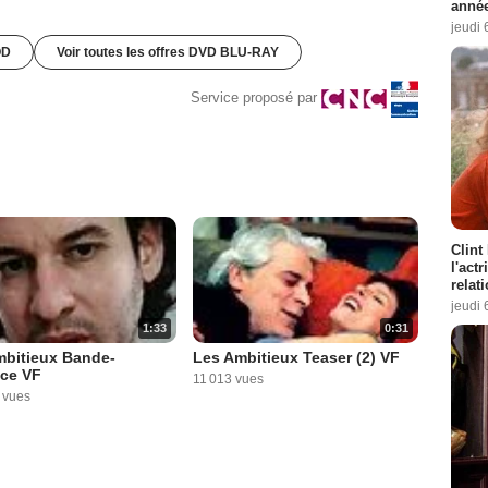
année
jeudi 
OD
Voir toutes les offres DVD BLU-RAY
Service proposé par
Clint
l'act
relat
jeudi 
1:33
0:31
mbitieux Bande-
Les Ambitieux Teaser (2) VF
ce VF
11 013 vues
 vues