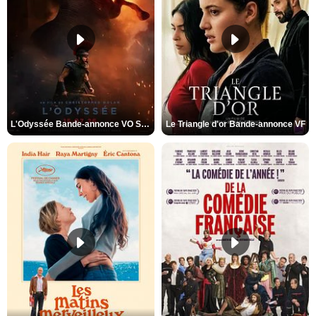
L'Odyssée Bande-annonce VO STFR
Le Triangle d'or Bande-annonce VF