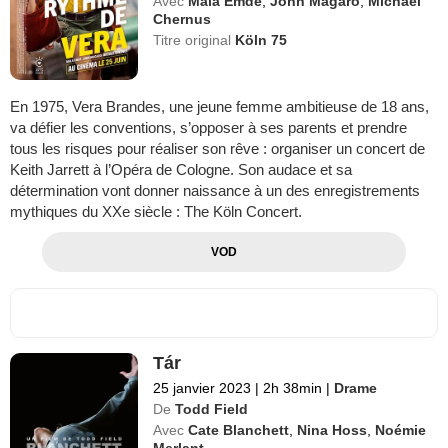
Avec
Mala Emde
,
John Magaro
,
Michael
Chernus
Titre original
Köln 75
En 1975, Vera Brandes, une jeune femme ambitieuse de 18 ans,
va défier les conventions, s’opposer à ses parents et prendre
tous les risques pour réaliser son rêve : organiser un concert de
Keith Jarrett à l’Opéra de Cologne. Son audace et sa
détermination vont donner naissance à un des enregistrements
mythiques du XXe siècle : The Köln Concert.
VOD
Tár
25 janvier 2023
|
2h 38min
|
Drame
De
Todd Field
Avec
Cate Blanchett
,
Nina Hoss
,
Noémie
Merlant