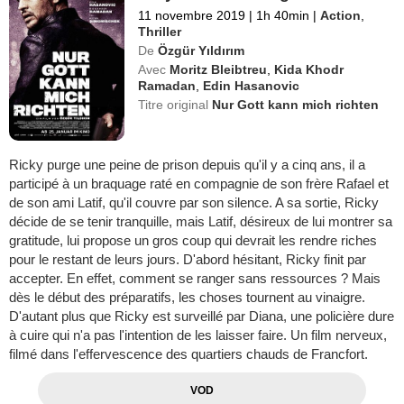
11 novembre 2019
|
1h 40min
|
Action
,
Thriller
De
Özgür Yıldırım
Avec
Moritz Bleibtreu
,
Kida Khodr
Ramadan
,
Edin Hasanovic
Titre original
Nur Gott kann mich richten
Ricky purge une peine de prison depuis qu'il y a cinq ans, il a
participé à un braquage raté en compagnie de son frère Rafael et
de son ami Latif, qu'il couvre par son silence. A sa sortie, Ricky
décide de se tenir tranquille, mais Latif, désireux de lui montrer sa
gratitude, lui propose un gros coup qui devrait les rendre riches
pour le restant de leurs jours. D'abord hésitant, Ricky finit par
accepter. En effet, comment se ranger sans ressources ? Mais
dès le début des préparatifs, les choses tournent au vinaigre.
D'autant plus que Ricky est surveillé par Diana, une policière dure
à cuire qui n'a pas l'intention de les laisser faire. Un film nerveux,
filmé dans l'effervescence des quartiers chauds de Francfort.
VOD