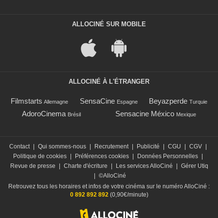
ALLOCINÉ SUR MOBILE
ALLOCINÉ À L'ÉTRANGER
Filmstarts
SensaCine
Beyazperde
Allemagne
Espagne
Turquie
AdoroCinema
Sensacine México
Brésil
Mexique
Contact
|
Qui sommes-nous
|
Recrutement
|
Publicité
|
CGU
|
CGV
|
Politique de cookies
|
Préférences cookies
|
Données Personnelles
|
Revue de presse
|
Charte d'écriture
|
Les services AlloCiné
|
Gérer Utiq
|
©AlloCiné
Retrouvez tous les horaires et infos de votre cinéma sur le numéro AlloCiné :
0 892 892 892
(0,90€/minute)