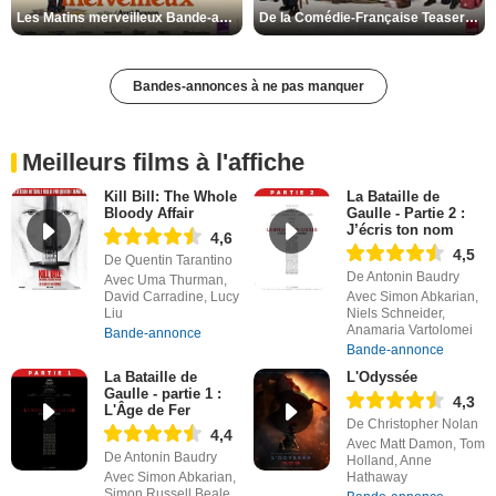
Les Matins merveilleux Bande-annonce VF
De la Comédie-Française Teaser VF
Bandes-annonces à ne pas manquer
Meilleurs films à l'affiche
Kill Bill: The Whole
La Bataille de
Bloody Affair
Gaulle - Partie 2 :
J’écris ton nom
4,6
4,5
De Quentin Tarantino
De Antonin Baudry
Avec Uma Thurman,
David Carradine, Lucy
Avec Simon Abkarian,
Liu
Niels Schneider,
Anamaria Vartolomei
Bande-annonce
Bande-annonce
La Bataille de
L'Odyssée
Gaulle - partie 1 :
4,3
L'Âge de Fer
De Christopher Nolan
4,4
Avec Matt Damon, Tom
De Antonin Baudry
Holland, Anne
Avec Simon Abkarian,
Hathaway
Simon Russell Beale,