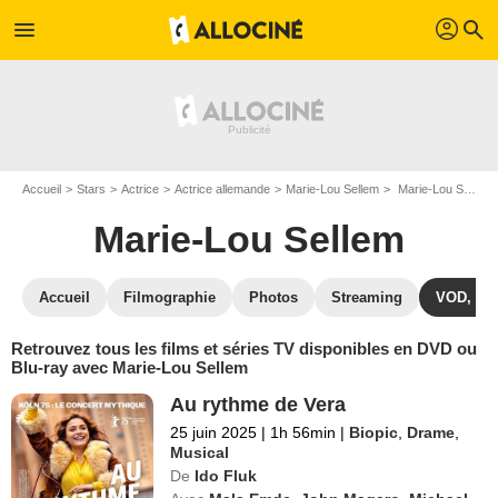
profil
menu
search
Accueil
Stars
Actrice
Actrice allemande
Marie-Lou Sellem
Marie-Lou Sellem : ses Blu-Ray, DVD, VOD, SVOD
Marie-Lou Sellem
Accueil
Filmographie
Photos
Streaming
VOD, DV
Retrouvez tous les films et séries TV disponibles en DVD ou
Blu-ray avec Marie-Lou Sellem
Au rythme de Vera
25 juin 2025
|
1h 56min
|
Biopic
,
Drame
,
Musical
De
Ido Fluk